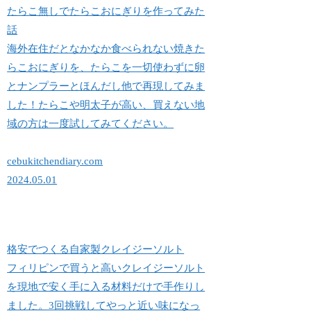
たらこ無しでたらこおにぎりを作ってみた
話
海外在住だとなかなか食べられない焼きた
らこおにぎりを、たらこを一切使わずに卵
とナンプラーとほんだし他で再現してみま
した！たらこや明太子が高い、買えない地
域の方は一度試してみてください。
cebukitchendiary.com
2024.05.01
格安でつくる自家製クレイジーソルト
フィリピンで買うと高いクレイジーソルト
を現地で安く手に入る材料だけで手作りし
ました。3回挑戦してやっと近い味になっ