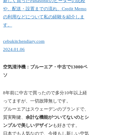
新しく買ったPanasonicのヒーターの比較
や、配送・設置までの流れ、Credit Memo
の利用などについて私の経験を紹介しま
す。
cebukitchendiary.com
2024.01.06
空気清浄機：ブルーエア・中古で13000ペ
ソ
8年前に中古で買ったので多分10年以上経
ってますが、一切故障無しです。
ブルーエアはスウェーデンのブランドで、
質実剛健、
余計な機能がついてないのとシ
ンプルで美しいデザイン
も好きです。
日本でも人気なので、今後もし新しい空気