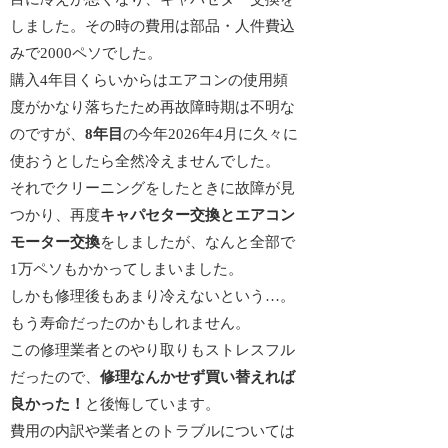
しました。その時の費用は部品・人件費込
みで2000ペソでした。
購入4年目くらいからはエアコンの使用頻
度がかなり落ちたため再故障時期は不明な
のですが、
8年目
の今年2026年4月に久々に
使おうとしたら全然冷えませんでした。
それでクリーニングをしたときに故障が見
つかり、再度
キャパセター交換とエアコン
モーター交換
をしましたが、なんと全部で
1万ペソもかかってしまいました。
しかも
修理後もあまり冷えない
という…。
もう寿命だったのかもしれません。
この修理業者とのやり取りもストレスフル
だったので、
修理なんかせず買い替えれば
良かった！
と後悔しています。
費用の内訳や業者とのトラブルについては