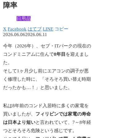
障率
日用品
X
Facebook
はてブ
LINE
コピー
2026.06.06
2026.06.11
今年（2026年）、セブ・ITパークの現在の
コンドミニアムに住んで
8年目
を迎えまし
た。
そして1ヶ月少し前にエアコンの調子が悪
く修理した時に、「そろそろ買い替え時期
だったかも…！」と思いました。
私は8年前のコンド入居時に多くの家電を
買いましたが、
フィリピンでは家電の寿命
は日本より短い
と言われていて、
7～8年経
つとそろそろ危険
という感じです。