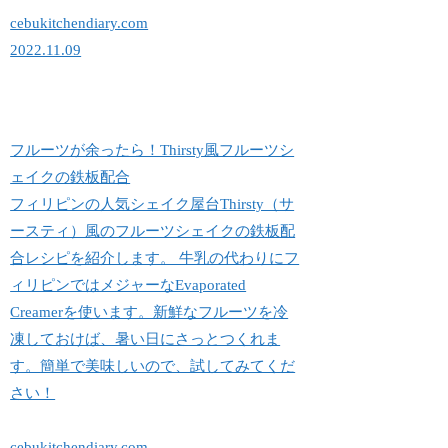
cebukitchendiary.com
2022.11.09
フルーツが余ったら！Thirsty風フルーツシ
ェイクの鉄板配合
フィリピンの人気シェイク屋台Thirsty（サ
ースティ）風のフルーツシェイクの鉄板配
合レシピを紹介します。 牛乳の代わりにフ
ィリピンではメジャーなEvaporated
Creamerを使います。新鮮なフルーツを冷
凍しておけば、暑い日にさっとつくれま
す。簡単で美味しいので、試してみてくだ
さい！
cebukitchendiary.com