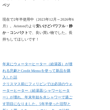
ペソ
現在で2年半使用中（2023年12月～2026年6
月）。Aristonのより
安いけどパワフル・静
か・コンパクト
で、
良い買い物
でした。長
持ちしてほしいです！
年末にウォーターヒーター（給湯器）が壊
れる悲劇とCredit Memoを使って新品を購
入した話
クリスマス前にフィリピンでは必須のウォ
ーターヒーター（給湯器/シャワーヒータ
ー）が壊れ、年末年始を水シャワーで過ご
す羽目になりました。5年半使った旧型と