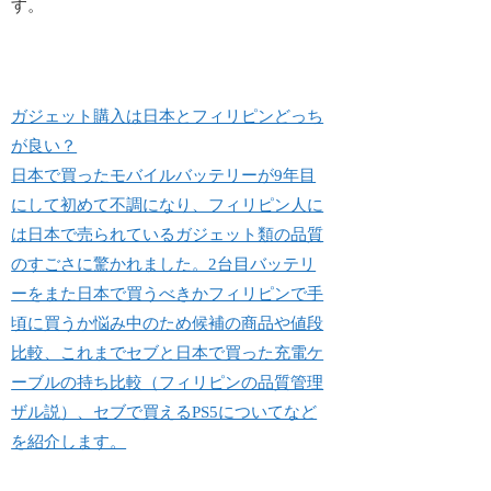
す。
ガジェット購入は日本とフィリピンどっち
が良い？
日本で買ったモバイルバッテリーが9年目
にして初めて不調になり、フィリピン人に
は日本で売られているガジェット類の品質
のすごさに驚かれました。2台目バッテリ
ーをまた日本で買うべきかフィリピンで手
頃に買うか悩み中のため候補の商品や値段
比較、これまでセブと日本で買った充電ケ
ーブルの持ち比較（フィリピンの品質管理
ザル説）、セブで買えるPS5についてなど
を紹介します。