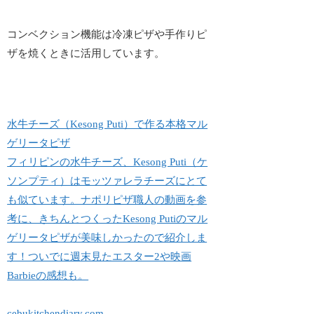
コンベクション機能は冷凍ピザや手作りピ
ザを焼くときに活用しています。
水牛チーズ（Kesong Puti）で作る本格マル
ゲリータピザ
フィリピンの水牛チーズ、Kesong Puti（ケ
ソンプティ）はモッツァレラチーズにとて
も似ています。ナポリピザ職人の動画を参
考に、きちんとつくったKesong Putiのマル
ゲリータピザが美味しかったので紹介しま
す！ついでに週末見たエスター2や映画
Barbieの感想も。
cebukitchendiary.com