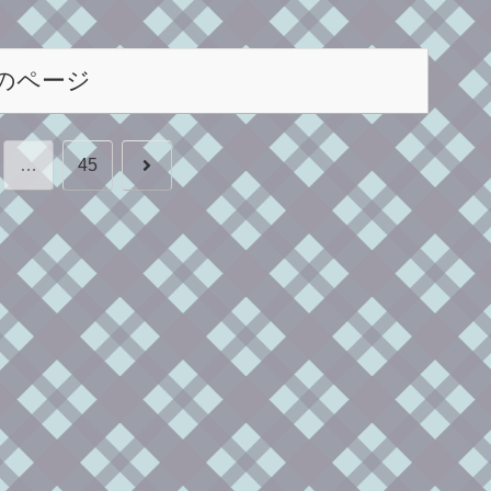
のページ
次
…
45
へ