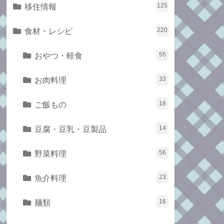
移住情報
125
食材・レシピ
220
おやつ・軽食
55
お肉料理
33
ご飯もの
18
豆腐・豆乳・豆製品
14
野菜料理
56
魚介料理
23
麺類
16