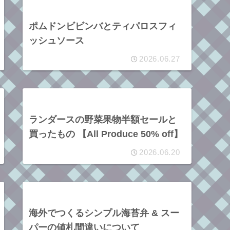
ポムドンビビンバとティパロスフィ
ッシュソース
2026.06.27
ランダースの野菜果物半額セールと
買ったもの 【All Produce 50% off】
2026.06.20
海外でつくるシンプル海苔弁 & スー
パーの値札間違いについて