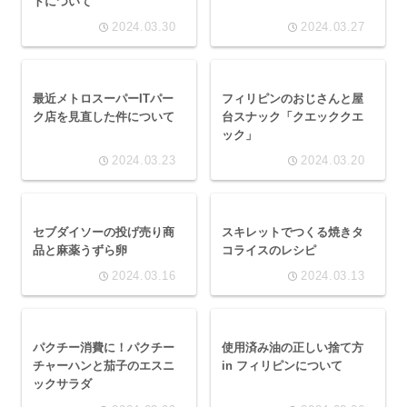
トについて
2024.03.30
2024.03.27
最近メトロスーパーITパー
フィリピンのおじさんと屋
ク店を見直した件について
台スナック「クエッククエ
ック」
2024.03.23
2024.03.20
セブダイソーの投げ売り商
スキレットでつくる焼きタ
品と麻薬うずら卵
コライスのレシピ
2024.03.16
2024.03.13
パクチー消費に！パクチー
使用済み油の正しい捨て方
チャーハンと茄子のエスニ
in フィリピンについて
ックサラダ