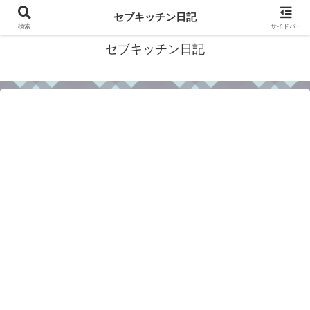
フィリピン・セブの移住情報やおすすめ食材・レシピを発信
セブキッチン日記
検索
サイドバー
セブキッチン日記