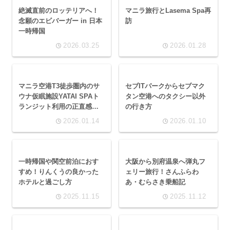
絶滅直前のロッテリアへ！
マニラ旅行とLasema Spa再
念願のエビバーガー in 日本
訪
一時帰国
2026.03.25
2026.01.28
マニラ空港T3徒歩圏内のサ
セブITパークからセブマク
ウナ仮眠施設YATAI SPAト
タン空港へのタクシー以外
ランジット利用の正直感想
の行き方
と怖くない行き方について
2026.01.14
2026.01.10
一時帰国や関空前泊におす
大阪から別府温泉へ弾丸フ
すめ！りんくうの良かった
ェリー旅行！さんふらわ
ホテルと過ごし方
あ・むらさき乗船記
2025.11.15
2025.11.12