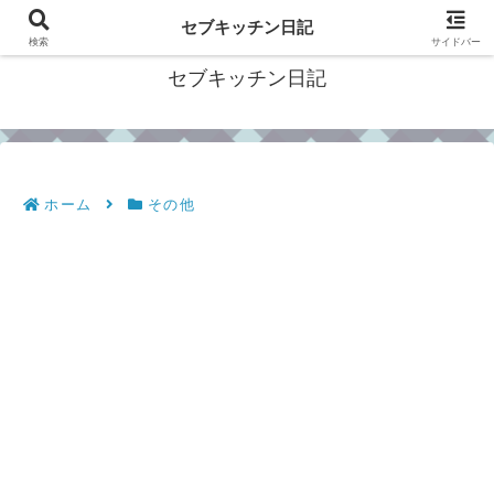
フィリピン・セブの移住情報やおすすめ食材・レシピを発信
セブキッチン日記
検索
サイドバー
セブキッチン日記
ホーム
その他