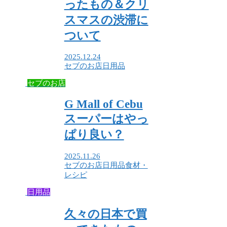
ったもの＆クリ
スマスの渋滞に
ついて
2025.12.24
セブのお店
日用品
セブのお店
G Mall of Cebu
スーパーはやっ
ぱり良い？
2025.11.26
セブのお店
日用品
食材・
レシピ
日用品
久々の日本で買