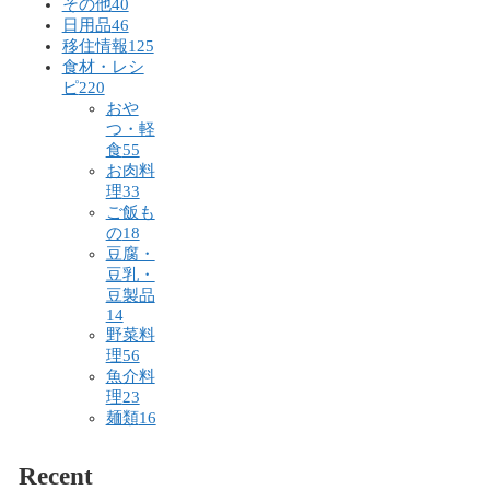
その他
40
日用品
46
移住情報
125
食材・レシ
ピ
220
おや
つ・軽
食
55
お肉料
理
33
ご飯も
の
18
豆腐・
豆乳・
豆製品
14
野菜料
理
56
魚介料
理
23
麺類
16
Recent