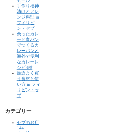
セール
手作り福神
漬けとアレ
ンジ料理 in
フィリピ
ン・セブ
余ったカレ
ーと食パン
でつくるカ
レーパンと
海外で便利
なカレーレ
シピ3種
最近よく買
う食材と使
い方 in フィ
リピン・セ
ブ
カテゴリー
セブのお店
144