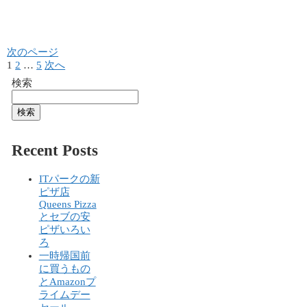
次のページ
1
2
…
5
次へ
検索
検索
Recent Posts
ITパークの新
ピザ店
Queens Pizza
とセブの安
ピザいろい
ろ
一時帰国前
に買うもの
とAmazonプ
ライムデー