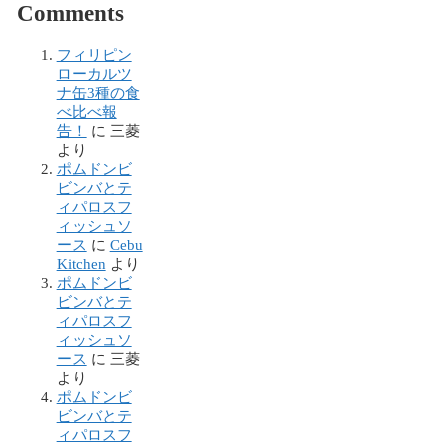
Comments
フィリピン
ローカルツ
ナ缶3種の食
べ比べ報
告！
に
三菱
より
ポムドンビ
ビンバとテ
ィパロスフ
ィッシュソ
ース
に
Cebu
Kitchen
より
ポムドンビ
ビンバとテ
ィパロスフ
ィッシュソ
ース
に
三菱
より
ポムドンビ
ビンバとテ
ィパロスフ