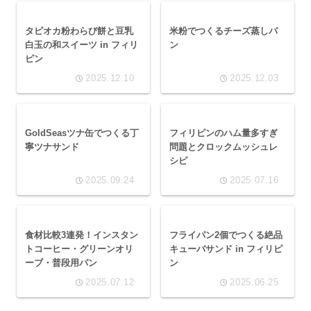
タピオカ粉わらび餅と豆乳
米粉でつくるチーズ蒸しパ
白玉の和スイーツ in フィリ
ン
ピン
2025.12.10
2025.12.03
GoldSeasツナ缶でつくる丁
フィリピンのハム量多すぎ
寧ツナサンド
問題とクロックムッシュレ
シピ
2025.09.24
2025.07.16
食材比較3連発！インスタン
フライパン2個でつくる絶品
トコーヒー・グリーンオリ
キューバサンド in フィリピ
ーブ・普段用パン
ン
2025.07.12
2025.06.25