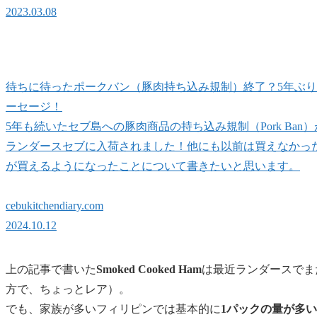
2023.03.08
待ちに待ったポークバン（豚肉持ち込み規制）終了？5年ぶ
ーセージ！
5年も続いたセブ島への豚肉商品の持ち込み規制（Pork Ban）が緩
ランダースセブに入荷されました！他にも以前は買えなかっ
が買えるようになったことについて書きたいと思います。
cebukitchendiary.com
2024.10.12
上の記事で書いた
Smoked Cooked Ham
は最近ランダースでま
方で、ちょっとレア）。
でも、家族が多いフィリピンでは基本的に
1パックの量が多い