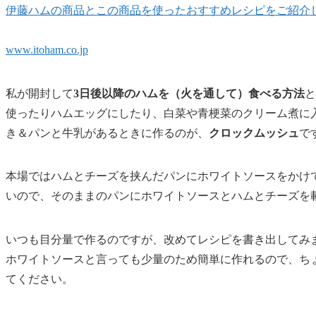
伊藤ハムの商品とこの商品を使ったおすすめレシピをご紹介
www.itoham.co.jp
私が開封して
3日後以降のハムを（火を通して）食べる方法
と
使ったりハムエッグにしたり、白菜や青梗菜のクリーム煮に
き＆パンと牛乳があるときに作るのが、
クロックムッシュ
で
本場ではハムとチーズを挟んだパンにホワイトソースをかけ
い
ので、そのままのパンにホワイトソースとハムとチーズを
いつも目分量で作るのですが、改めてレシピを書き出してみ
ホワイトソースと言っても少量のため簡単に作れるので、
ち
てください。