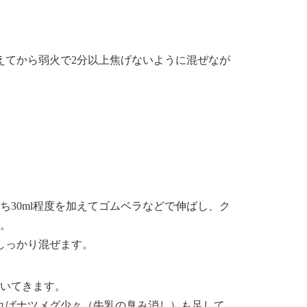
えてから弱火で2分以上焦げないように混ぜなが
ち30ml程度を加えてゴムベラなどで伸ばし、ク
す。
しっかり混ぜます。
ついてきます。
ればナツメグ少々（牛乳の臭み消し）も足して、