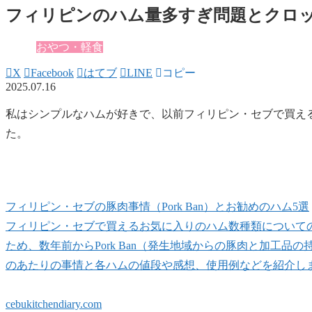
フィリピンのハム量多すぎ問題とクロ
おやつ・軽食
X
Facebook
はてブ
LINE
コピー
2025.07.16
私はシンプルなハムが好きで、以前フィリピン・セブで買え
た。
フィリピン・セブの豚肉事情（Pork Ban）とお勧めのハム5選
フィリピン・セブで買えるお気に入りのハム数種類について
ため、数年前からPork Ban（発生地域からの豚肉と加工
のあたりの事情と各ハムの値段や感想、使用例などを紹介し
cebukitchendiary.com