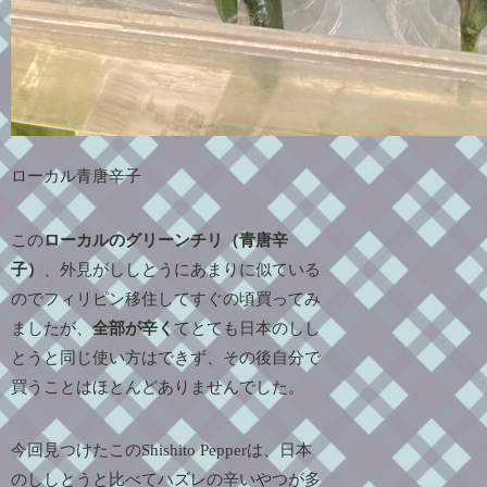
ローカル青唐辛子
この
ローカルのグリーンチリ（青唐辛
子）
、外
見がししとうにあまりに似ている
のでフィリピン移住してすぐの頃買ってみ
ましたが、
全部が辛く
て
とても日本のしし
とうと同じ使い方はできず
、その後自分で
買うことはほとんどありませんでした。
今回見つけたこのShishito Pepperは、日本
のししとうと比べてハズレの辛いやつが多