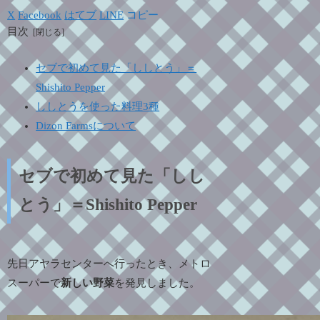
X
Facebook
はてブ
LINE
コピー
目次
セブで初めて見た「ししとう」＝
Shishito Pepper
ししとうを使った料理3種
Dizon Farmsについて
セブで初めて見た「しし
とう」＝Shishito Pepper
先日アヤラセンターへ行ったとき、メトロ
スーパーで
新しい野菜
を発見しました。