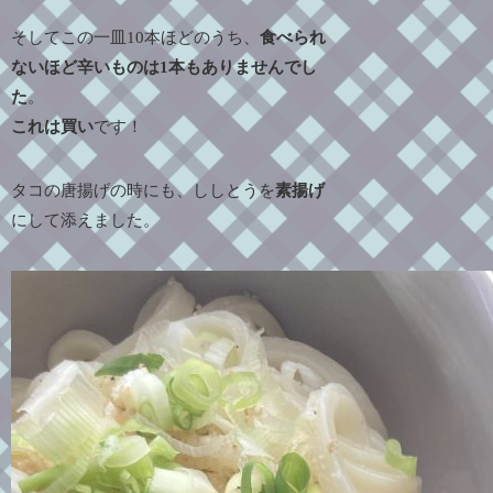
そしてこの一皿10本ほどのうち、
食べられ
ないほど辛いものは1本もありませんでし
た
。
これは買い
です！
タコの唐揚げの時にも、ししとうを
素揚げ
にして添えました。