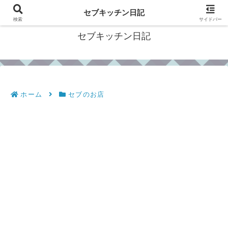
フィリピン・セブの移住情報やおすすめ食材・レシピを発信
セブキッチン日記
検索
サイドバー
セブキッチン日記
ホーム
セブのお店