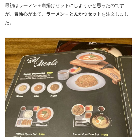
最初はラーメン＋唐揚げセットにしようかと思ったのです
が、
冒険心
が出て、
ラーメン＋とんかつセット
を注文しまし
た。