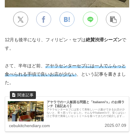
12月も後半になり、フィリピン・セブは
絶賛渋滞シーズン
で
す。
さて、半年ほど前、
アヤラセンターセブには一人でふらっと
食べられる手頃で良いお店が少ない
、という記事を書きまし
た。
アヤラでの一人飯困る問題と「Italianni's」のお得ラ
ンチ【追記あり】
アヤラセンターセブには安くて美味しい一人飯ができるお店が少
ないと、常々思っていました。そんな中Italianni’sで、安くはない
けど手頃で美味しいセットミールを食べてきたので紹介します。
※7月10日に日本食格安弁当とフィリピンスイーツ半額プロモに
ついて追記しました
2025.07.09
cebukitchendiary.com