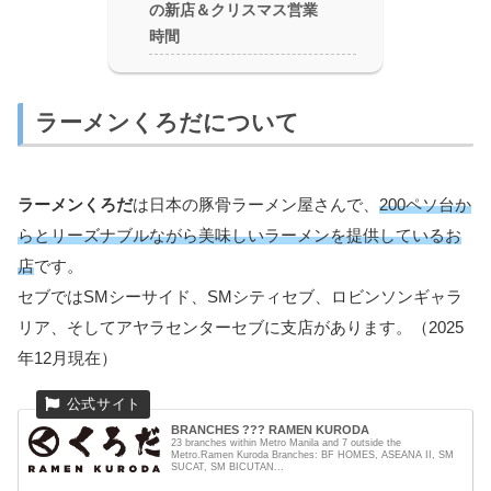
の新店＆クリスマス営業
時間
ラーメンくろだについて
ラーメンくろだ
は日本の豚骨ラーメン屋さんで、
200ペソ台か
らとリーズナブルながら美味しいラーメンを提供しているお
店
です。
セブではSMシーサイド、SMシティセブ、ロビンソンギャラ
リア、そしてアヤラセンターセブに支店があります。（2025
年12月現在）
BRANCHES ??? RAMEN KURODA
23 branches within Metro Manila and 7 outside the
Metro.Ramen Kuroda Branches: BF HOMES, ASEANA II, SM
SUCAT, SM BICUTAN...