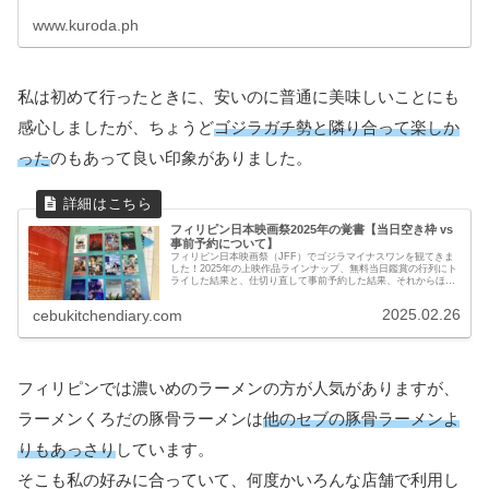
www.kuroda.ph
私は初めて行ったときに、安いのに普通に美味しいことにも
感心しましたが、ちょうど
ゴジラガチ勢と隣り合って楽しか
った
のもあって良い印象がありました。
フィリピン日本映画祭2025年の覚書【当日空き枠 vs
事前予約について】
フィリピン日本映画祭（JFF）でゴジラマイナスワンを観てきま
した！2025年の上映作品ラインナップ、無料当日鑑賞の行列にト
ライした結果と、仕切り直して事前予約した結果、それからほっ
こりした瞬間についてもレポします。
2025.02.26
cebukitchendiary.com
フィリピンでは濃いめのラーメンの方が人気がありますが、
ラーメンくろだの豚骨ラーメンは
他のセブの豚骨ラーメンよ
りもあっさり
しています。
そこも私の好みに合っていて、何度かいろんな店舗で利用し