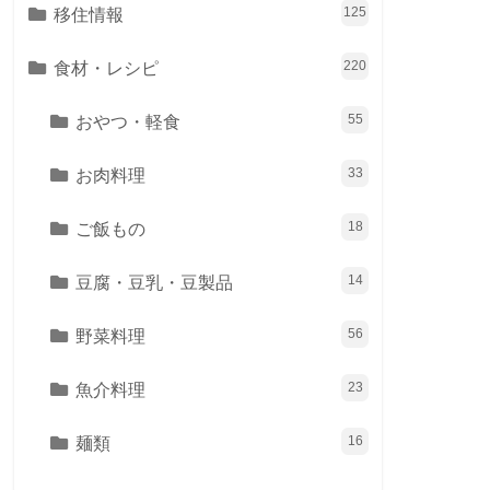
移住情報
125
食材・レシピ
220
おやつ・軽食
55
お肉料理
33
ご飯もの
18
豆腐・豆乳・豆製品
14
野菜料理
56
魚介料理
23
麺類
16