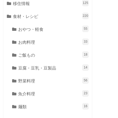
移住情報
125
食材・レシピ
220
おやつ・軽食
55
お肉料理
33
ご飯もの
18
豆腐・豆乳・豆製品
14
野菜料理
56
魚介料理
23
麺類
16