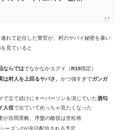
を連れて赴任した警官が、村のヤバイ秘密を暴い
画を見ていると
品ならでは
でなかなかエグイ（
R15
指定）
実は村人を上回るヤバさ、
かつ強すぎで
ガンガ
マで立て続けにキーパーソンを演じていた
酒匂
イ人役
で出ていてめっちゃ見たくなった
妻が吉岡里帆、序盤の敵役は笠松将
～シーズン2が全話配信される予定