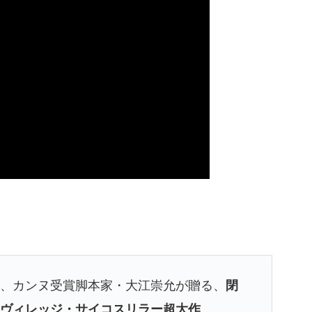
督、カンヌ受賞脚本家・大江崇允が贈る、
閉
るヴィレッジ・サイコスリラー超大作