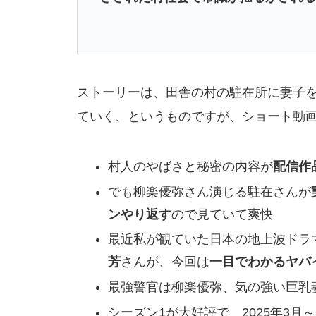
ストーリーは、田舎の村の駐在所に妻子
ていく、というものですが、ショート動
村人のやばさと秘密の内容が
配信作
でも柳楽優弥さん演じる駐在さんが
ンやり返す
ので見ていて爽快
最近私が観ていた日本の地上波ドラ
芳
さんが、今回は
一目でわかるヤバ
最強警官は柳楽優弥、気の強い巨乳
シーズン1が大好評で、2025年3月