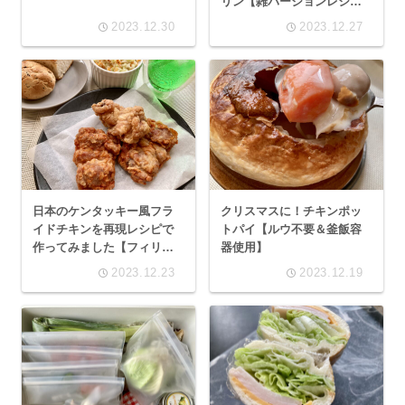
リン【雑バージョンレシ
ピ】
2023.12.30
2023.12.27
日本のケンタッキー風フラ
クリスマスに！チキンポッ
イドチキンを再現レシピで
トパイ【ルウ不要＆釜飯容
作ってみました【フィリピ
器使用】
ンKFCより美味しい】
2023.12.23
2023.12.19