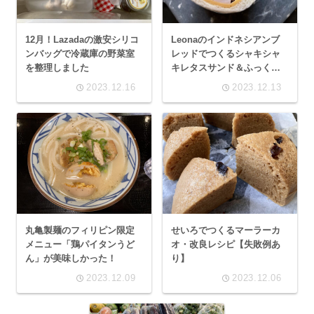
12月！Lazadaの激安シリコ
Leonaのインドネシアンブ
ンバッグで冷蔵庫の野菜室
レッドでつくるシャキシャ
を整理しました
キレタスサンド＆ふっくら
トースト
2023.12.16
2023.12.13
丸亀製麺のフィリピン限定
せいろでつくるマーラーカ
メニュー「鶏パイタンうど
オ・改良レシピ【失敗例あ
ん」が美味しかった！
り】
2023.12.09
2023.12.06