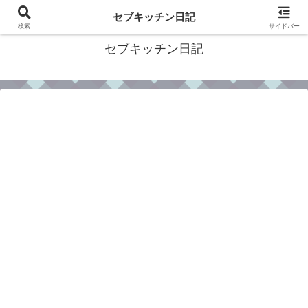
フィリピン・セブの移住情報やおすすめ食材・レシピを発信
セブキッチン日記
検索
サイドバー
セブキッチン日記