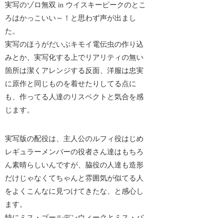
実写のゾロ無双 in ウイスキーピークのとこ
ろはかっこいい～！と思わず声が出まし
た。
実写のほうがだいぶキモイ電伝虫の作り込
みとか、実写化する上でリアリティの無い
箇所は潔くアレンジする反面、洋服は忠実
に原作と同じものを着せたりしてる点に
も、作ってる人達のリスペクトと気合を感
じます。
実写版の配役は、主人公のルフィ役はじめ
レギュラーメンバーの役者さん達はもちろ
ん素晴らしいんですが、脇役の人達も造形
だけじゃなくて
ちゃんと雰囲気が似てる人
をよくこんなに見つけてきた
な、と感心し
ます。
特にミス・ゴールデンウィークとミス・バ