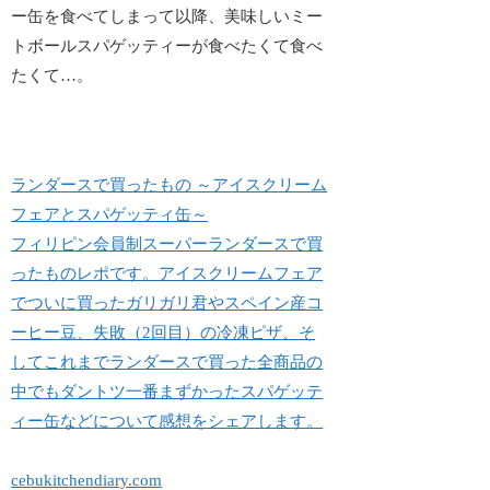
ー缶
を食べてしまって以降、美味しいミー
トボールスパゲッティーが食べたくて食べ
たくて…。
ランダースで買ったもの ～アイスクリーム
フェアとスパゲッティ缶～
フィリピン会員制スーパーランダースで買
ったものレポです。アイスクリームフェア
でついに買ったガリガリ君やスペイン産コ
ーヒー豆、失敗（2回目）の冷凍ピザ、そ
してこれまでランダースで買った全商品の
中でもダントツ一番まずかったスパゲッテ
ィー缶などについて感想をシェアします。
cebukitchendiary.com