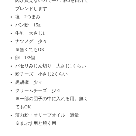
肉が買えないので牛7：豚3を自分で
ブレンドします
塩 2つまみ
パン粉 15g
牛乳 大さじ1
ナツメグ 少々
※無くてもOK
卵 1/2個
パセリみじん切り 大さじ1くらい
粉チーズ 小さじ2くらい
黒胡椒 少々
クリームチーズ 少々
※一部の団子の中に入れる用。無く
てもOK
薄力粉・オリーブオイル 適量
※まぶす用と焼く用