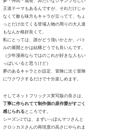
夢・仲間・成長、みたいなジャンプらしい
王道テーマもあるんですが、それだけじゃ
なくて敵も味方もキャラが立ってて、ちょ
っとだけ出てくる登場人物の周りの大人達
もなんか格好良くて。
私にとっては、誰がどう強いかとか、バト
ルの展開とかは結構どうでも良いんです。
（少年漫画ならではのこれが好きな人もい
っぱいいると思うけど）
夢のあるキャラとか設定、冒険に次ぐ冒険
にワクワクするだけで十分楽しめます。
そしてネットフリックス実写版の良さは、
丁寧に作られてて制作側の原作愛がすごく
感じられる
ところです。
シーズン2では、まずいっぽんマツさんと
クロッカスさんの再現度の高さにやられま