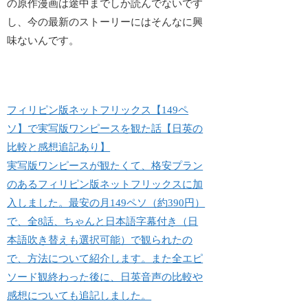
の原作漫画は途中までしか読んでないです
し、今の最新のストーリーにはそんなに興
味ないんです。
フィリピン版ネットフリックス【149ペ
ソ】で実写版ワンピースを観た話【日英の
比較と感想追記あり】
実写版ワンピースが観たくて、格安プラン
のあるフィリピン版ネットフリックスに加
入しました。最安の月149ペソ（約390円）
で、全8話、ちゃんと日本語字幕付き（日
本語吹き替えも選択可能）で観られたの
で、方法について紹介します。また全エピ
ソード観終わった後に、日英音声の比較や
感想についても追記しました。