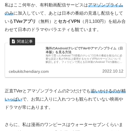
私はここ何年か、有料動画配信サービスは
アマゾンプライム
のみ
に加入していて、あとは日本の番組の見逃し配信をして
いる
TVerアプリ
（無料）と
セカイVPN
（月1,100円）を組み合
わせて日本のドラマやバラエティも観ています。
海外のAndroidテレビでTVerやアマゾンプライム（日
本版）を見る方法
海外で買ったAndroid TV搭載のテレビで日本の番組を観るのに必
要な設定と私が5年以上愛用するセカイVPNのサービスについて
解説します。フィリピンで買える日本製のAndroid TVの価格につ
いても参考になるかもしれません。
2022.10.12
cebukitchendiary.com
正直TVerとアマゾンプライムの2つだけでも
追いかけるのが精
いっぱい
で、お気に入りに入れつつも観られていない映画や
ドラマが常にあります。
さらに、私は漫画のワンピースはウォーターセブンくらいま