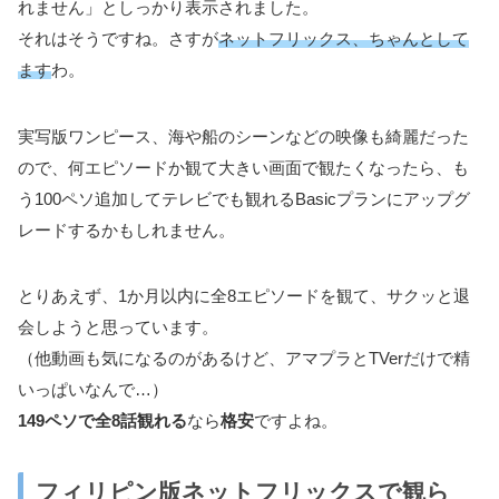
れません」としっかり表示されました。
それはそうですね。さすが
ネットフリックス、ちゃんとして
ます
わ。
実写版ワンピース、海や船のシーンなどの映像も綺麗だった
ので、何エピソードか観て大きい画面で観たくなったら、も
う100ペソ追加してテレビでも観れるBasicプランにアップグ
レードするかもしれません。
とりあえず、1か月以内に全8エピソードを観て、サクッと退
会しようと思っています。
（他動画も気になるのがあるけど、アマプラとTVerだけで精
いっぱいなんで…）
149ペソで全8話観れる
なら
格安
ですよね。
フィリピン版ネットフリックスで観ら