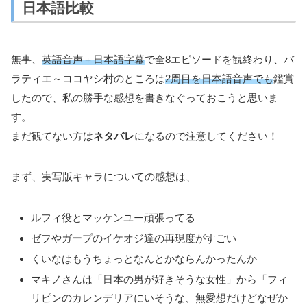
日本語比較
無事、
英語音声＋日本語字幕
で全8エピソードを観終わり、バ
ラティエ～ココヤシ村のところは
2周目を日本語音声でも
鑑賞
したので、私の勝手な感想を書きなぐっておこうと思いま
す。
まだ観てない方は
ネタバレ
になるので注意してください！
まず、実写版キャラについての感想は、
ルフィ役とマッケンユー頑張ってる
ゼフやガープのイケオジ達の再現度がすごい
くいなはもうちょっとなんとかならんかったんか
マキノさんは「日本の男が好きそうな女性」から「フィ
リピンのカレンデリアにいそうな、無愛想だけどなぜか