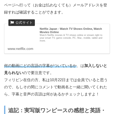
ページへ行って（お金は払わなくても）メールアドレスを登
録すれば確認することができます。
Netflix Japan - Watch TV Shows Online, Watch
Movies Online
Watch Netflix movies & TV shows online or stream right to
your smart TV, game console, PC, Mac, mobile, tablet and
more.
www.netflix.com
何の動画にどの言語の字幕がついているか
、は
加入しないと
見られない
ので要注意です。
フィリピン在住の方、私は10月22日までは会員でいると思う
ので、もしその間にコメントで動画名と一緒に聞いてくれた
ら、字幕と音声の言語は何があるかチェックしますよ！
追記：実写版ワンピースの感想と英語・