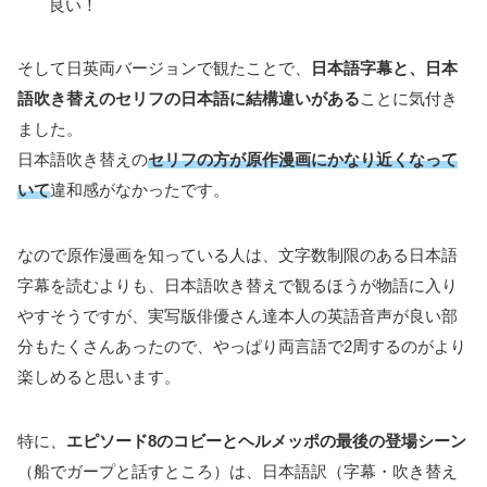
良い！
そして日英両バージョンで観たことで、
日本語字幕と、日本
語吹き替えのセリフの日本語に結構違いがある
ことに気付き
ました。
日本語吹き替えの
セリフの方が原作漫画にかなり近くなって
いて
違和感がなかったです。
なので原作漫画を知っている人は、文字数制限のある日本語
字幕を読むよりも、日本語吹き替えで観るほうが物語に入り
やすそうですが、実写版俳優さん達本人の英語音声が良い部
分もたくさんあったので、やっぱり両言語で2周するのがより
楽しめると思います。
特に、
エピソード8のコビーとヘルメッポの最後の登場シーン
（船でガープと話すところ）は、日本語訳（字幕・吹き替え