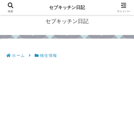
フィリピン・セブの移住情報やおすすめ食材・レシピを発信
セブキッチン日記
検索
サイドバー
セブキッチン日記
ホーム
移住情報