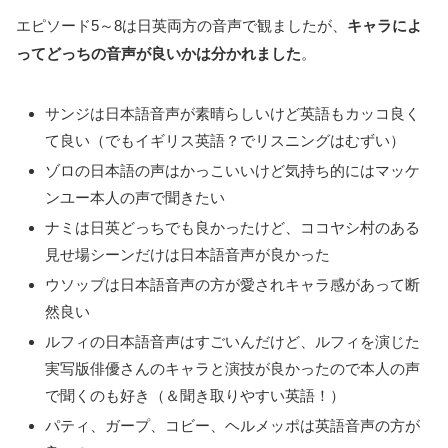
エピソード5～8は日英両方の音声で観ましたが、
キャラによ
ってどっちの音声が良いかは分かれました
。
サンジは日本語音声が素晴らしいけど英語もカッコ良く
て良い（でもイギリス英語？でリスニングはむずい）
ゾロの日本語の声はかっこいいけど気持ち的にはマッケ
ンユー本人の声で聞きたい
ナミは日英どっちでも良かったけど、ココヤシ村のある
見せ場シーンだけは日本語音声が良かった
ウソップは日本語音声の方が愛されキャラ感があって断
然良い
ルフィの日本語音声はすごいんだけど、ルフィを演じた
実写版俳優さんのキャラと演技が良かったので本人の声
で聞くのも好き（＆聞き取りやすい英語！）
パティ、ガープ、コビー、ヘルメッポは英語音声の方が