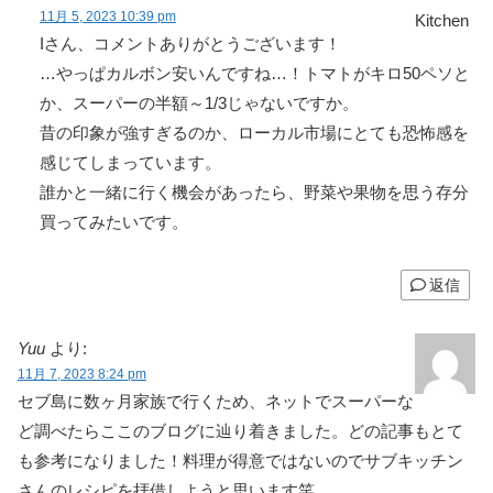
11月 5, 2023 10:39 pm
Iさん、コメントありがとうございます！
…やっぱカルボン安いんですね…！トマトがキロ50ペソと
か、スーパーの半額～1/3じゃないですか。
昔の印象が強すぎるのか、ローカル市場にとても恐怖感を
感じてしまっています。
誰かと一緒に行く機会があったら、野菜や果物を思う存分
買ってみたいです。
返信
Yuu
より:
11月 7, 2023 8:24 pm
セブ島に数ヶ月家族で行くため、ネットでスーパーな
ど調べたらここのブログに辿り着きました。どの記事もとて
も参考になりました！料理が得意ではないのでサブキッチン
さんのレシピを拝借しようと思います笑