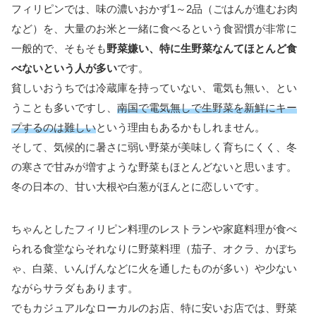
フィリピンでは、味の濃いおかず1～2品（ごはんが進むお肉
など）を、大量のお米と一緒に食べるという食習慣が非常に
一般的で、そもそも
野菜嫌い、特に生野菜なんてほとんど食
べないという人が多い
です。
貧しいおうちでは冷蔵庫を持っていない、電気も無い、とい
うことも多いですし、
南国で電気無しで生野菜を新鮮にキー
プするのは難しい
という理由もあるかもしれません。
そして、気候的に暑さに弱い野菜が美味しく育ちにくく、冬
の寒さで甘みが増すような野菜もほとんどないと思います。
冬の日本の、甘い大根や白葱がほんとに恋しいです。
ちゃんとしたフィリピン料理のレストランや家庭料理が食べ
られる食堂ならそれなりに野菜料理（茄子、オクラ、かぼち
ゃ、白菜、いんげんなどに火を通したものが多い）や少ない
ながらサラダもあります。
でもカジュアルなローカルのお店、特に安いお店では、野菜