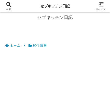
フィリピン・セブの移住情報やおすすめ食材・レシピを発信
セブキッチン日記
検索
サイドバー
セブキッチン日記
ホーム
移住情報