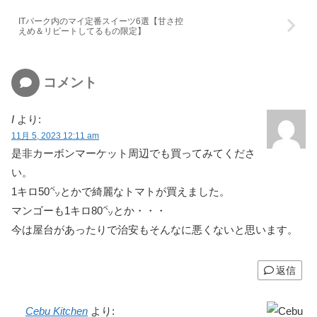
ITパーク内のマイ定番スイーツ6選【甘さ控
えめ＆リピートしてるもの限定】
コメント
I
より:
11月 5, 2023 12:11 am
是非カーボンマーケット周辺でも買ってみてくださ
い。
1キロ50㌷とかで綺麗なトマトが買えました。
マンゴーも1キロ80㌷とか・・・
今は屋台があったりで治安もそんなに悪くないと思います。
返信
Cebu Kitchen
より: