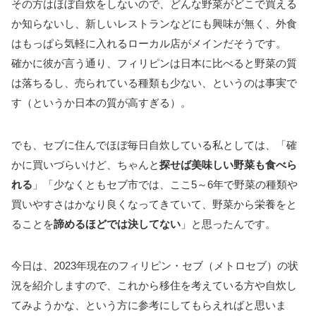
その方はほぼ自炊をしないので、どんな野菜がどこで買える
か知らないし、新しいレストランなどにも興味が無く、外食
はもっぱら気軽に入れるローカル店がメインだそうです。
確かに彼が言う通り、フィリピンは日本に比べると野菜の質
は落ちるし、売られている種類も少ない、というのは事実で
す（というか日本の質が高すぎる）。
でも、セブに住んでほぼ毎日自炊している私としては、「確
かに買いづらいけど、ちゃんと
探せば美味しい野菜も食べら
れる
」「少なくともセブ市では、ここ5～6年で野菜の種類や
買いやすさはかなり良くなってきていて、野菜から栄養をと
ることを
諦めるほどでは決してない
」と思ったんです。
今日は、2023年現在のフィリピン・セブ（メトロセブ）の状
況を紹介しますので、これから移住を考えている方や自炊し
てみようかな、という方に参考にしてもらえればと思いま