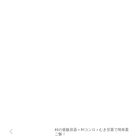
峠の釜飯容器＋IHコンロ＋むき甘栗で簡単栗
ご飯！