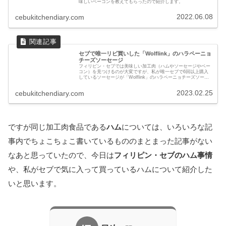
味しいベーコンを教えてもらったので紹介します。
2022.06.08
cebukitchendiary.com
セブで唯一リピ買いした「Wolflink」のハラペーニョ
チーズソーセージ
フィリピン・セブでは美味しい加工肉（ハムやソーセージやベー
コン）を見つけるのが大変ですが、私が唯一セブで6回以上購入
しているソーセージが「Wolflink」のハラペーニョチーズソーセ
ージです。他にも過去に試したけどいまいちだったり、今後試し
てみたいソーセージについても紹介しています
2023.02.25
cebukitchendiary.com
ですが同じ加工肉食品である
ハム
については、いろいろな記
事内でちょこちょこ書いているもののまとまった記事がない
なあと思っていたので、今日は
フィリピン・セブのハム事情
や、私がセブで気に入って買っているハムについて紹介した
いと思います。