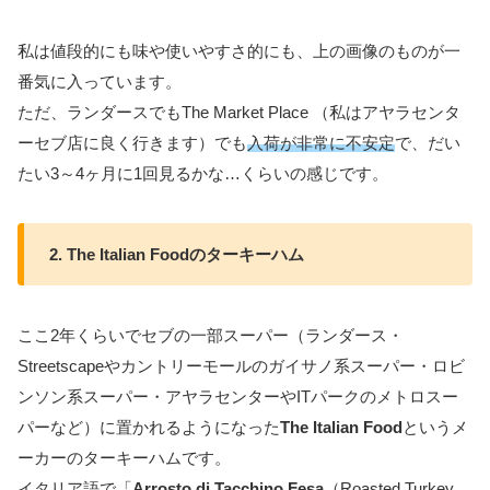
私は値段的にも味や使いやすさ的にも、上の画像のものが一
番気に入っています。
ただ、ランダースでもThe Market Place （私はアヤラセンタ
ーセブ店に良く行きます）でも
入荷が非常に不安定
で、だい
たい3～4ヶ月に1回見るかな…くらいの感じです。
2. The Italian Foodのターキーハム
ここ2年くらいでセブの一部スーパー（ランダース・
Streetscapeやカントリーモールのガイサノ系スーパー・ロビ
ンソン系スーパー・アヤラセンターやITパークのメトロスー
パーなど）に置かれるようになった
The Italian Food
というメ
ーカーのターキーハムです。
イタリア語で「
Arrosto di Tacchino Fesa
（Roasted Turkey