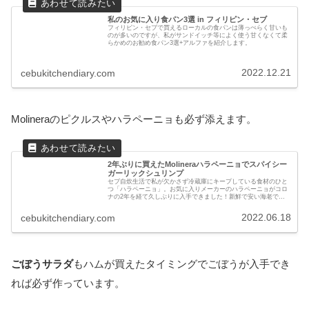
私のお気に入り食パン3選 in フィリピン・セブ
フィリピン・セブで買えるローカルの食パンは薄っぺらく甘いも
のが多いのですが、私がサンドイッチ等によく使う甘くなくて柔
らかめのお勧め食パン3選+アルファを紹介します。
2022.12.21
cebukitchendiary.com
Molineraのピクルスやハラペーニョも必ず添えます。
2年ぶりに買えたMolineraハラペーニョでスパイシー
ガーリックシュリンプ
セブ自炊生活で私が欠かさず冷蔵庫にキープしている食材のひと
つ「ハラペーニョ」。お気に入りメーカーのハラペーニョがコロ
ナの2年を経て久しぶりに入手できました！新鮮で安い海老で作
るガーリックシュリンプに入れるレシピも紹介します。
2022.06.18
cebukitchendiary.com
ごぼうサラダ
もハムが買えたタイミングでごぼうが入手でき
れば必ず作っています。