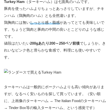
Turkey Ham
（ターキーハム）は七面鳥のハムです。
豚肉を使ったハムよりちょっとあっさりしていますが、チキ
ンハム（鶏胸肉のハム）とも全然違います。
鶏胸肉には無い
しっとり感・脂感
があってとても美味しいで
す。ちょうど鶏肉と豚肉の中間の良いとこどりのような感じ
です。
値段はだいたい
200gあたり200～250ペソ前後
でしょうか。き
れいなピンク色と滑らかな食感で、料理にも使いやすいで
す。
ターキーハムは一般的にポークハムよりも高い傾向がありま
すが、なるべく安いものを探して買っています。（安い順
に、上画像のターキーハム → The Italian Foodのターキーハム
→ Tinder Box等の輸入ターキーハム、という感覚です）