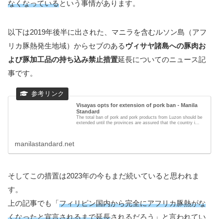
なくなっている
という事情があります。
以下は2019年後半に出された、マニラを含むルソン島（アフ
リカ豚熱発生地域）からセブのある
ヴィサヤ諸島への豚肉お
よび豚加工品の持ち込み禁止措置
延長についてのニュース記
事です。
Visayas opts for extension of pork ban - Manila
Standard
The total ban of pork and pork products from Luzon should be
extended until the provinces are assured that the country i...
manilastandard.net
そしてこの措置は2023年の今もまだ続いていると思われま
す。
上の記事でも「
フィリピン国内から完全にアフリカ豚熱がな
くなったと宣言されるまで延長
されるだろう」と言われてい