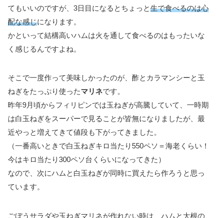
てもいいのですが、3日目になるとちょっと
生で食べるのは心
配な感じ
になります。
かといって結構高いハムは火を通して食べるのはもったいな
く感じるんですよね。
そこで一度作って美味しかったのが、酢とカラマンシーと玉
ねぎをたっぷり使った
マリネ
です。
昨年9月頃からフィリピンでは玉ねぎが高騰していて、一時期
は白玉ねぎをスーパーで見ることが皆無になりましたが、最
近やっと増えてきて値段も下がってきました。
（一番高いときで白玉ねぎキロ当たり550ペソ＝海老くらい！
今はキロ当たり300ペソ台くらいになってきた）
なので、次にハムと白玉ねぎが同時に買えたら作ろうと思っ
ています。
ごぼうサラダや玉ねぎマリネが作れない時は、ハムと大根の