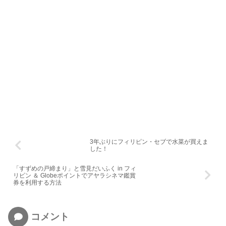
3年ぶりにフィリピン・セブで水菜が買えま
した！
「すずめの戸締まり」と雪見だいふく in フィ
リピン ＆ Globeポイントでアヤラシネマ鑑賞
券を利用する方法
コメント