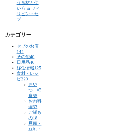
う食材と使
い方 in フィ
リピン・セ
ブ
カテゴリー
セブのお店
144
その他
40
日用品
46
移住情報
125
食材・レシ
ピ
220
おや
つ・軽
食
55
お肉料
理
33
ご飯も
の
18
豆腐・
豆乳・