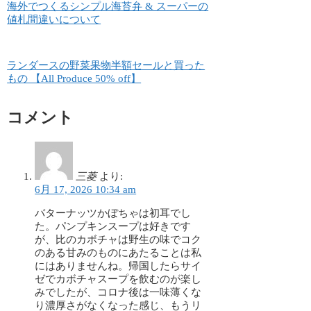
海外でつくるシンプル海苔弁 & スーパーの
値札間違いについて
ランダースの野菜果物半額セールと買った
もの 【All Produce 50% off】
コメント
三菱
より:
6月 17, 2026 10:34 am
バターナッツかぼちゃは初耳でし
た。パンプキンスープは好きです
が、比のカボチャは野生の味でコク
のある甘みのものにあたることは私
にはありませんね。帰国したらサイ
ゼでカボチャスープを飲むのが楽し
みでしたが、コロナ後は一味薄くな
り濃厚さがなくなった感じ、もうリ