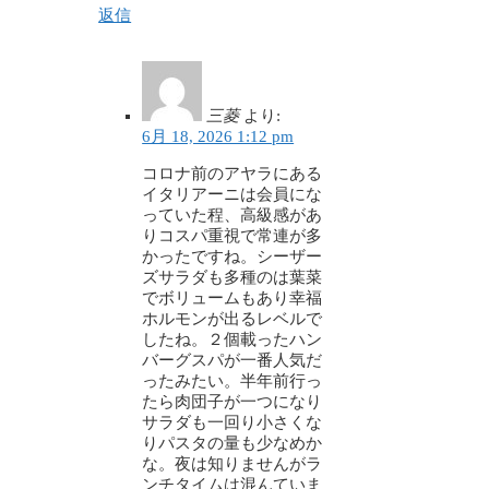
返信
三菱
より:
6月 18, 2026 1:12 pm
コロナ前のアヤラにある
イタリアーニは会員にな
っていた程、高級感があ
りコスパ重視で常連が多
かったですね。シーザー
ズサラダも多種のは葉菜
でボリュームもあり幸福
ホルモンが出るレベルで
したね。２個載ったハン
バーグスパが一番人気だ
ったみたい。半年前行っ
たら肉団子が一つになり
サラダも一回り小さくな
りパスタの量も少なめか
な。夜は知りませんがラ
ンチタイムは混んていま