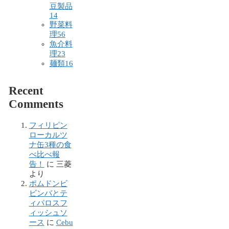
豆製品
14
野菜料
理
56
魚介料
理
23
麺類
16
Recent
Comments
フィリピン
ローカルツ
ナ缶3種の食
べ比べ報
告！
に
三菱
より
ポムドンビ
ビンバとテ
ィパロスフ
ィッシュソ
ース
に
Cebu