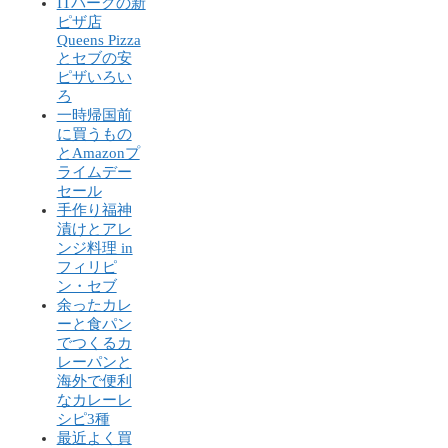
ITパークの新
ピザ店
Queens Pizza
とセブの安
ピザいろい
ろ
一時帰国前
に買うもの
とAmazonプ
ライムデー
セール
手作り福神
漬けとアレ
ンジ料理 in
フィリピ
ン・セブ
余ったカレ
ーと食パン
でつくるカ
レーパンと
海外で便利
なカレーレ
シピ3種
最近よく買