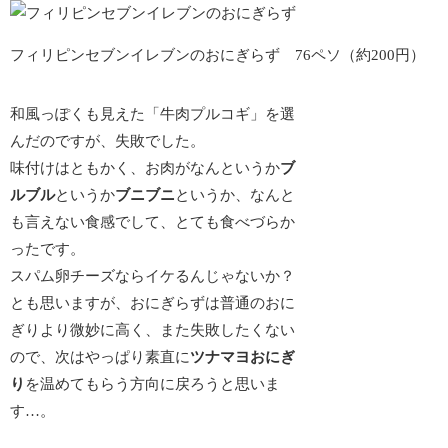
フィリピンセブンイレブンのおにぎらず 76ペソ（約200円）
和風っぽくも見えた「牛肉プルコギ」を選
んだのですが、失敗でした。
味付けはともかく、お肉がなんというか
ブ
ルブル
というか
ブニブニ
というか、なんと
も言えない食感でして、とても食べづらか
ったです。
スパム卵チーズならイケるんじゃないか？
とも思いますが、おにぎらずは普通のおに
ぎりより微妙に高く、また失敗したくない
ので、次はやっぱり素直に
ツナマヨおにぎ
り
を温めてもらう方向に戻ろうと思いま
す…。