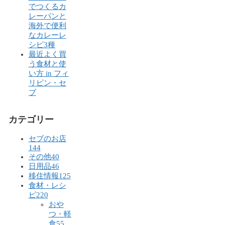
でつくるカ
レーパンと
海外で便利
なカレーレ
シピ3種
最近よく買
う食材と使
い方 in フィ
リピン・セ
ブ
カテゴリー
セブのお店
144
その他
40
日用品
46
移住情報
125
食材・レシ
ピ
220
おや
つ・軽
食
55