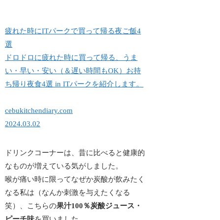
疲れた時にITパークで買って帰る夜ご飯4
選
ドロドロに疲れた時に買って帰る、うま
い・早い・安い（＆遅い時間もOK）お持
ち帰り夜食4選 in ITパークを紹介します。
cebukitchendiary.com
2024.03.02
ドリンクコーナーは、昔に比べると健康的
なものが増えている気がしました。
喉が痛い時に限ってなぜか炭酸が飲みたく
なる
私は（なんか刺激を与えたくなる
笑）、こちらの
果汁100％炭酸ジュース・
ピーチ味
を買いました。