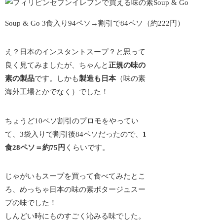
Soup & Go 3食入り94ペソ→割引で84ペソ（約222円）
え？日本のインスタントスープ？と思って
良く見てみましたが、ちゃんと
正規の味の
素の製品
です。しかも
製造も日本
（味の素
海外工場とかでなく）でした！
ちょうど10ペソ割引のプロモをやってい
て、3袋入りで割引後84ペソだったので、
1
食28ペソ＝約75円
くらいです。
じゃがいもスープを買って食べてみたとこ
ろ、
めっちゃ日本の味の素ポタージュスー
プの味
でした！
しんどい時にものすごく沁みる味でした。