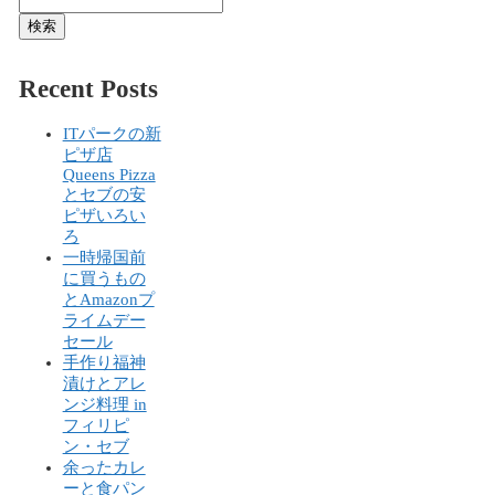
検索
Recent Posts
ITパークの新
ピザ店
Queens Pizza
とセブの安
ピザいろい
ろ
一時帰国前
に買うもの
とAmazonプ
ライムデー
セール
手作り福神
漬けとアレ
ンジ料理 in
フィリピ
ン・セブ
余ったカレ
ーと食パン