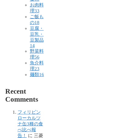
お肉料
理
33
ご飯も
の
18
豆腐・
豆乳・
豆製品
14
野菜料
理
56
魚介料
理
23
麺類
16
Recent
Comments
フィリピン
ローカルツ
ナ缶3種の食
べ比べ報
告！
に
三菱