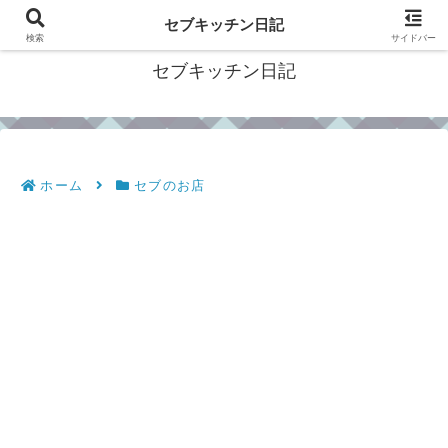
フィリピン・セブの移住情報やおすすめ食材・レシピを発信
セブキッチン日記
検索
サイドバー
セブキッチン日記
ホーム
セブのお店