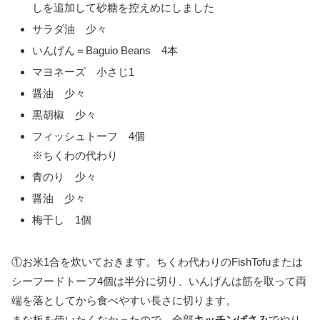
しを追加して砂糖を控えめにしました
サラダ油 少々
いんげん＝Baguio Beans 4本
マヨネーズ 小さじ1
醤油 少々
黒胡椒 少々
フィッシュトーフ 4個
※ちくわの代わり
青のり 少々
醤油 少々
梅干し 1個
①お米1合を炊いておきます。ちくわ代わりのFishTofuまたは
シーフードトーフ4個は半分に切り、いんげんは筋を取って両
端を落としてから食べやすい長さに切ります。
まな板を使いたくなかったので、全部
キッチンばさみ
でやり