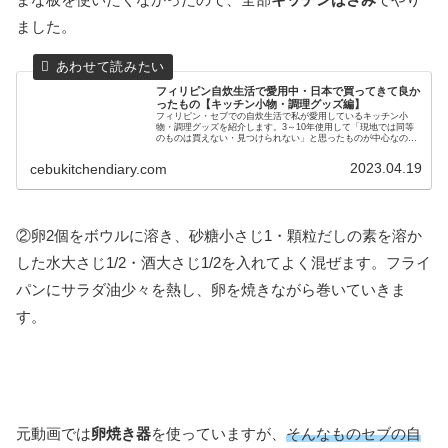
ました。
フィリピン自炊生活で愛用中・日本で買ってきて良か
ったもの【キッチン小物・調理グッズ編】
フィリピン・セブでの自炊生活で私が愛用しているキッチン小
物・調理グッズを紹介します。3～10年使用して「現地では同等
のものは買えない・見つけられない」と思ったものが中心なの
で、海外から日本へ一時帰国の際にはぜひ参考にしてみてくださ
さい！
2023.04.19
cebukitchendiary.com
②卵2個をボウルに溶き、砂糖小さじ1・顆粒だしの素を溶か
した水大さじ1/2・酒大さじ1/2を入れてよく混ぜます。フライ
パンにサラダ油少々を熱し、卵を焼きながら巻いていきま
す。
元動画では
卵焼き器
を使っていますが、
そんなものセブの自