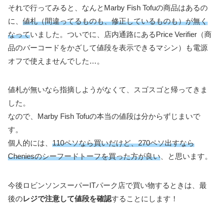
それで行ってみると、なんとMarby Fish Tofuの商品はあるの
に、
値札（間違ってるものも、修正しているものも）が無く
なって
いました。ついでに、店内通路にあるPrice Verifier（商
品のバーコードをかざして値段を表示できるマシン）も電源
オフで使えませんでした…。
値札が無いなら指摘しようがなくて、スゴスゴと帰ってきま
した。
なので、Marby Fish Tofuの本当の値段は分からずじまいで
す。
個人的には、
110ペソなら買いだけど、270ペソ出すなら
Cheniesのシーフードトーフを買った方が良い
、と思います。
今後ロビンソンスーパーITパーク店で買い物するときは、最
後の
レジで注意して値段を確認
することにします！