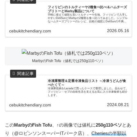
フィリピンのトルティーヤ2種食べ比べ＆ハムチーズ
ブリトーとMarby製品について
手軽に使えて値段も安いトルティーヤ生地、フィリピンで入手し
やすいDeliSunとMarbyの2種類を食べ比べてみました。シンプル
なハムチーズブリトーのレシピ、比較の感想とDeliSunの不満
点、Marbyの他商品でお勧めのものなどを紹介します。
2026.05.16
cebukitchendiary.com
MarbyのFish Tofu（値札では250g110ペソ）
冷凍庫整理＆定番冷凍食品リスト ～冷凍うどんが食
べたくて～
冷凍庫収納をLazadaで買ったケースで整理しました。合わせて、
フィリピン・セブの自炊生活を支えるお気に入り冷凍食材も紹介
します。
2024.08.21
cebukitchendiary.com
この
MarbyのFish Tofu
、↑の画像では値札に
250g110ペソ
とあ
り（@ロビンソンスーパーITパーク店）、
Cheniesの半額以