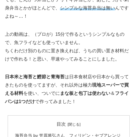
身弁当とかがほとんどで、
シンプルな海苔弁当は無い
んです
よね～…！
上の動画は、（プロが）15分で作るというシンプルなもの
で、魚フライなども使っていません。
ちくわだけ別のものに置き換えれば、うちの買い置き材料だ
けで作れる！と思い、早速やってみることにしました。
日本米と海苔と鰹節と青海苔
は日本食材店や日本から買って
きたものを使ってますが、それ以外は極力
現地スーパーで買
える材料
を使い、ついでに
まな板と包丁は使わない
＆
フライ
パンは1つだけ
で作ってみました！
目次
海苔弁当 by 笠原将弘さん フィリピン・セブアレンジ