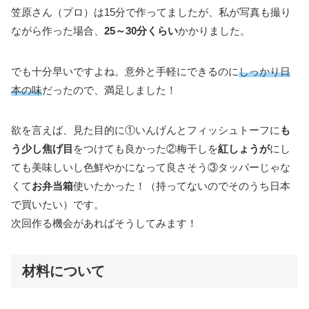
笠原さん（プロ）は15分で作ってましたが、私が写真も撮り
ながら作った場合、
25～30分くらい
かかりました。
でも十分早いですよね。意外と手軽にできるのに
しっかり日
本の味
だったので、満足しました！
欲を言えば、見た目的に①いんげんとフィッシュトーフに
も
う少し焦げ目
をつけても良かった②梅干しを
紅しょうが
にし
ても美味しいし色鮮やかになって良さそう③タッパーじゃな
くて
お弁当箱
使いたかった！（持ってないのでそのうち日本
で買いたい）です。
次回作る機会があればそうしてみます！
材料について