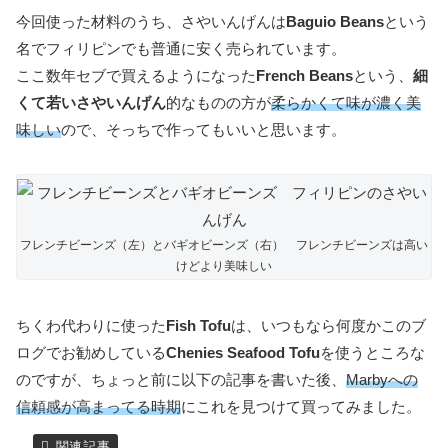
今回使った材料のうち、さやいんげんは
Baguio Beans
という
名でフィリピンでも普通に安く売られています。
ここ数年セブで買えるようになった
French Beans
という、
細
くて若いさやいんげん
的なものの方が
柔らかくて味が濃く美
味しい
ので、そっちで作ってもいいと思います。
フレンチビーンズ（左）とバギオビーンズ（右） フレンチビーンズは高い
けどより美味しい
ちくわ代わりに使った
Fish Tofu
は、いつもなら何度かこのブ
ログでお勧めしている
Chenies Seafood Tofu
を使うところな
のですが、ちょっと前に以下の記事を書いた後、
Marbyへの
信頼感が高まってる時期
にこれを見つけて買ってみました。