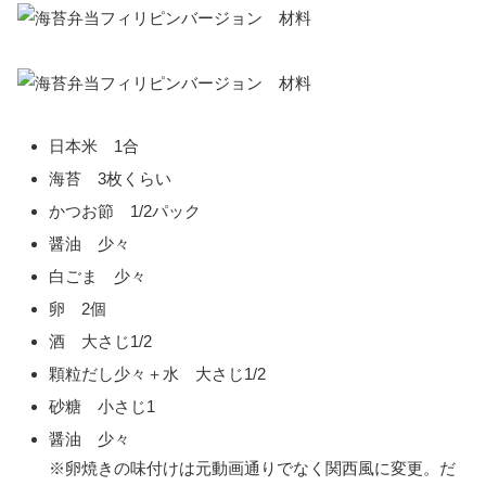
日本米 1合
海苔 3枚くらい
かつお節 1/2パック
醤油 少々
白ごま 少々
卵 2個
酒 大さじ1/2
顆粒だし少々＋水 大さじ1/2
砂糖 小さじ1
醤油 少々
※卵焼きの味付けは元動画通りでなく関西風に変更。だ