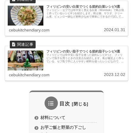
フィリピンの安い白菜でつくる節約白菜レシピ4選
フィリピン・セブでは年中安く買える白菜（Wombok）で私が良
く作っているレシピ4つを紹介します。和え物、サラダ、クリー
ム煮、ピェンロー鍋など材料少なめで簡単にできるので試してみ
てください。
2024.01.31
cebukitchendiary.com
フィリピンの安い茄子でつくる節約茄子レシピ4選
フィリピンでは年中安い茄子を使った節約レシピ4つと、フィリ
ピンで茄子を買うときの注意点を紹介します。私が最近よく作っ
ている、セブ島で手に入りやすい材料を使ったレシピなので、フ
ィリピン・セブでの自炊の参考にしてください！
2023.12.02
cebukitchendiary.com
目次
材料について
お芋ご飯と野菜の下ごし