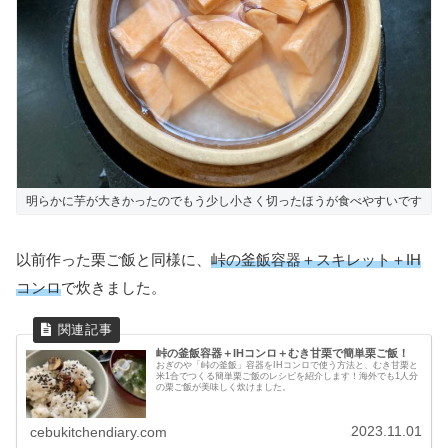
明らかに芋が大きかったのでもう少し小さく切ったほうが食べやすいです
以前作った栗ご飯と同様に、
峠の釜飯容器＋スキレット＋IH
コンロ
で炊きました。
峠の釜飯容器＋IHコンロ＋むき甘栗で簡単栗ご飯！
おぎのや「峠の釜飯」容器をIHコンロで使う方法と、むき甘栗と
米1合でつくる簡単栗ご飯のレシピを紹介します！海外でも1人分
の栗ご飯が美味しく炊けました。
2023.11.01
cebukitchendiary.com