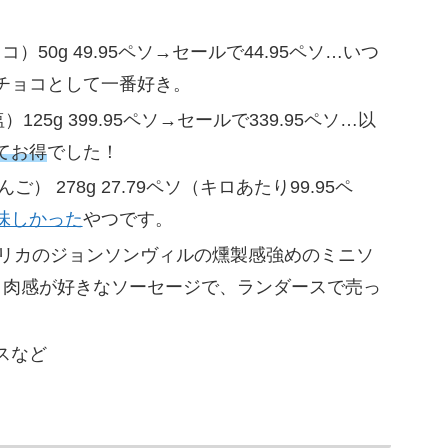
）50g 49.95ペソ→セールで44.95ペソ…いつ
チョコとして一番好き。
25g 399.95ペソ→セールで339.95ペソ…以
てお得
でした！
） 278g 27.79ペソ（キロあたり99.95ペ
味しかった
やつです。
リカのジョンソンヴィルの燻製感強めのミニソ
…塩味と肉感が好きなソーセージで、ランダースで売っ
スなど