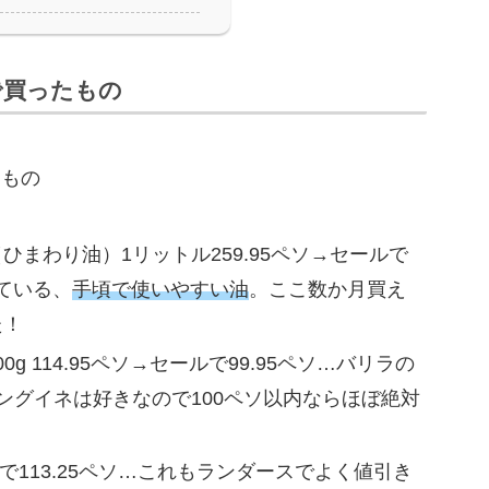
で買ったもの
（ひまわり油）1リットル259.95ペソ→セールで
している、
手頃で使いやすい油
。ここ数か月買え
た！
g 114.95ペソ→セールで99.95ペソ…バリラの
リングイネは好きなので100ペソ以内ならほぼ絶対
ールで113.25ペソ…これもランダースでよく値引き