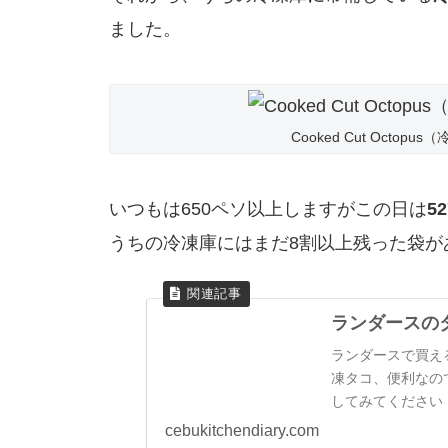
ました。
Cooked Cut Octop
いつもは650ペソ以上しますがこの日は
5
うちの冷凍庫にはまだ8割以上残った袋が
ランダースの
ランダースで買え
凍タコ、便利なの
してみてください
cebukitchendiary.com