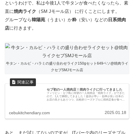
というわけで、私は今後1人で牛タンが食べたくなったら、素
直に
焼肉ライク
（SM Jモール店） に行くことにします。
グループなら
韓陽苑
（うまい）か
粋
（安い）などの
日系焼肉
店
に行きます。
牛タン・カルビ・ハラミの盛り合わせライク150gセット649ペソ@焼肉ライ
クセブSMJモール店
セブ初の一人焼肉店！焼肉ライクに行ってきました
フィリピン・セブ島に待望の一人焼肉店「焼肉ライク」ができた
ので、1人で満喫してきました！提供が早い・効率が良い日本の
お店の良さもありつつ、比較的リーズナブルに焼肉定食が食べら
れます。メニューや店内の様子、良かった点とがっかりした点な
どを紹介します。
2025.01.18
cebukitchendiary.com
あと、まだ試してないのですが、ITパーク内のリーズナブル