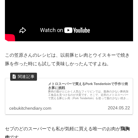
この笠原さんのレシピは、以前豚ヒレ肉とウイスキーで焼き
豚を作った時にも試して美味しかったんですよね。
メトロスーパーで買えるPork Tenderloinで手作り焼
き豚に挑戦
豚肉の脂がとにかく人気なフィリピンでは、脂身の少ない豚肉加
工食品を見つけるのが大変です。そこで、近所のメトロスーパー
で買える豚ヒレ肉（Pork Tenderloin）を使って脂の少ない焼き豚
を作ってみました！料理研究家の笠原将弘さんのレシピを基に半
量で作ったため、初めての焼き豚なのに美味しくできました。
2024.05.22
cebukitchendiary.com
セブのどのスーパーでも私が気軽に買える唯一のお肉が
鶏胸
肉
です。