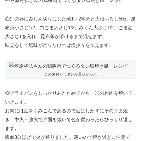
②別の器にみじん切りにした葱1～2本分と大根おろし50g、
昆
布茶小さじ1/2、
白ごま大さじ1/2、
みりん大さじ1/2、ごま油
大さじ1を入れ、昆布茶が溶けるまで混ぜます。
味見をして塩味が足りなければ塩少々を加えます。
この葱おろしダレが美味かった
③フライパンをしっかりあたためてから、①のお肉を焼いて
いきます。
お肉には油をもみこんであるので油はしかずにそのまま焼
き、中火～強火で片面を焼いて色が変わったらひっくり返し
ます。
両面3分ほどで火が通りました。薄いので焼き過ぎに注意で