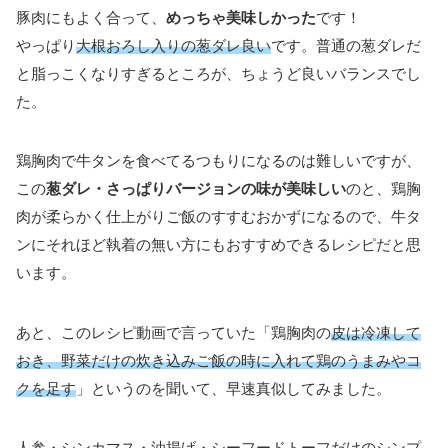
豚肉にもよく合って、
めっちゃ美味しかった
です！
やっぱり
大根おろし入りの葱ダレ良い
です。普通の葱ダレだ
と脂っこくなりすぎるところが、ちょうど良いバランスでし
た。
鶏胸肉で牛タンを食べてるつもりになるのは難しいですが、
この
葱ダレ・さっぱりバージョンの味が美味しい
のと、鶏胸
肉が柔らかく仕上がりご飯のすすむおかずになるので、牛タ
ンにそれほど執着の無い方にもおすすめできるレシピだと思
います。
あと、このレシピ動画で言っていた「鶏胸肉の
皮は冷凍して
おき、野菜だけの炊き込みご飯の時に入れて鶏のうまみやコ
クを足す
」というのを聞いて、早速真似してみました。
人参・シンカマス・油揚げ・シーフードトーフだけのシンプ