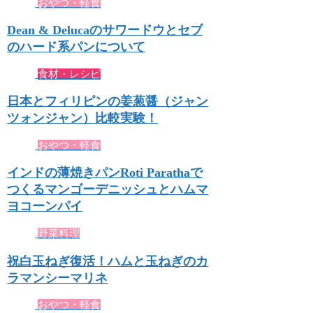
おやつ・軽食
Dean & Delucaのサワードウとセブ
のハード系パンについて
食材・レシピ
日本とフィリピンの姜葱醤（ジャン
ツォンジャン）比較実験！
おやつ・軽食
インドの薄焼きパンRoti Parathaで
つくるマンゴーデニッシュとハムマ
ヨコーンパイ
野菜料理
祝白玉ねぎ復活！ハムと玉ねぎのカ
ラマンシーマリネ
おやつ・軽食