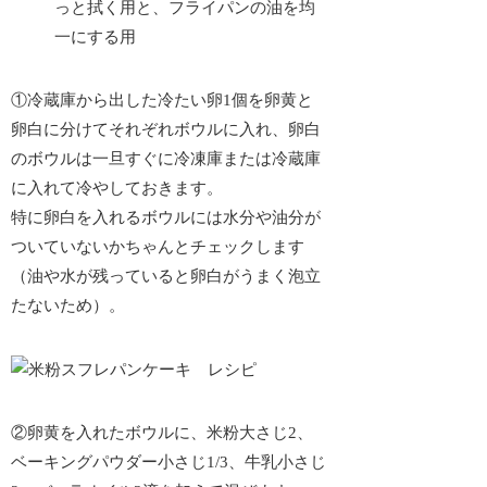
っと拭く用と、フライパンの油を均
一にする用
①冷蔵庫から出した冷たい卵1個を卵黄と
卵白に分けてそれぞれボウルに入れ、卵白
のボウルは一旦すぐに冷凍庫または冷蔵庫
に入れて冷やしておきます。
特に卵白を入れるボウルには
水分や油分が
ついていないか
ちゃんとチェックします
（油や水が残っていると卵白がうまく泡立
たないため）。
②卵黄を入れたボウルに、米粉大さじ2、
ベーキングパウダー小さじ1/3、牛乳小さじ