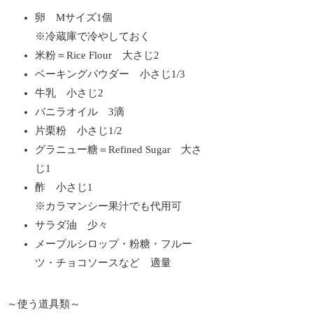
卵 Mサイズ1個
※冷蔵庫で冷やしておく
米粉＝Rice Flour 大さじ2
ベーキングパウダー 小さじ1/3
牛乳 小さじ2
バニラオイル 3滴
片栗粉 小さじ1/2
グラニュー糖＝Refined Sugar 大さ
じ1
酢 小さじ1
※カラマンシー果汁でも代用可
サラダ油 少々
メープルシロップ・粉糖・フルー
ツ・チョコソースなど 適量
～使う道具類～