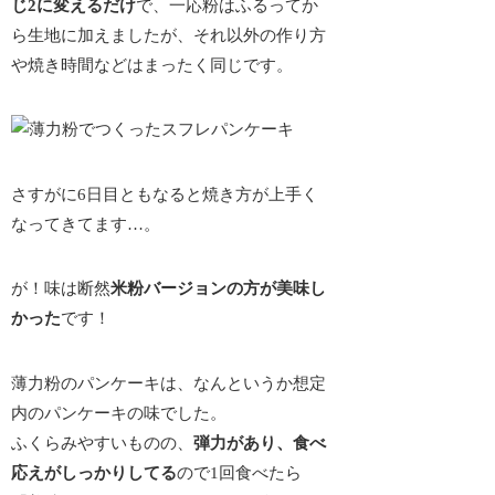
じ2に変えるだけ
で、一応粉はふるってか
ら生地に加えましたが、それ以外の作り方
や焼き時間などはまったく同じです。
さすがに6日目ともなると焼き方が上手く
なってきてます…。
が！味は
断然
米粉バージョンの方が美味し
かった
です！
薄力粉のパンケーキは、なんというか
想定
内のパンケーキの味
でした。
ふくらみやすいものの、
弾力があり、食べ
応えがしっかりしてる
ので1回食べたら