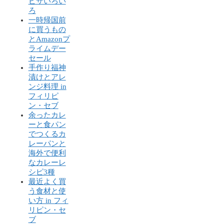
ピザいろい
ろ
一時帰国前
に買うもの
とAmazonプ
ライムデー
セール
手作り福神
漬けとアレ
ンジ料理 in
フィリピ
ン・セブ
余ったカレ
ーと食パン
でつくるカ
レーパンと
海外で便利
なカレーレ
シピ3種
最近よく買
う食材と使
い方 in フィ
リピン・セ
ブ