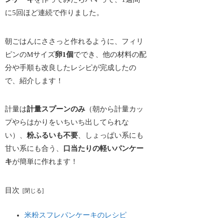
に5回ほど連続で作りました。
朝ごはんにささっと作れるように、
フィリ
ピンのMサイズ
卵1個
ででき、他の材料の配
分や手順も改良したレシピ
が完成したの
で、紹介します！
計量は
計量スプーンのみ
（朝から計量カッ
プやらはかりをいちいち出してられな
い）、
粉ふるいも不要
、しょっぱい系にも
甘い系にも合う、
口当たりの軽いパンケー
キ
が簡単に作れます！
目次
米粉スフレパンケーキのレシピ