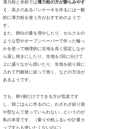
薄力粉と米粉では
薄力粉の方が膨らみやす
く
、
高さのあるパンケーキを作るには一般
的に薄力粉を使う方がおすすめ
のようで
す。
また、卵白の量を増やしたり、セルクルの
ような型やオーブンペーパーで作った輪っ
かを使って物理的に生地を高く固定しなが
ら蒸し焼きにしたり、生地を2回に分けて
上に盛りながら焼いたり、生地を絞り袋に
入れて円錐状に絞って焼く、などの方法が
あるようです。
でも、卵1個だけでできる方が気楽です
し、朝ごはんに作るのに、わざわざ
絞り袋
や型なんて使っていられない…
というのが
私の本音です。（量りや粉ふるいや計量カ
ップすらも使いたくないのに）