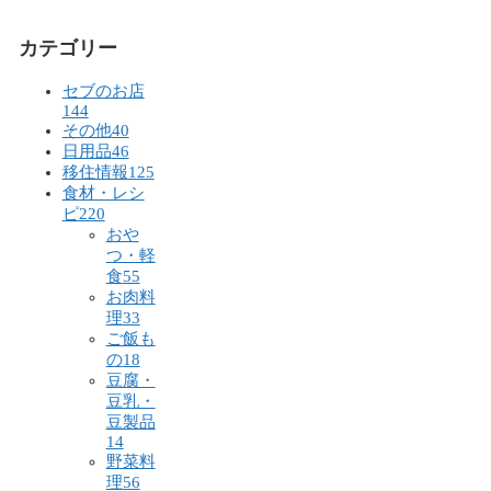
カテゴリー
セブのお店
144
その他
40
日用品
46
移住情報
125
食材・レシ
ピ
220
おや
つ・軽
食
55
お肉料
理
33
ご飯も
の
18
豆腐・
豆乳・
豆製品
14
野菜料
理
56