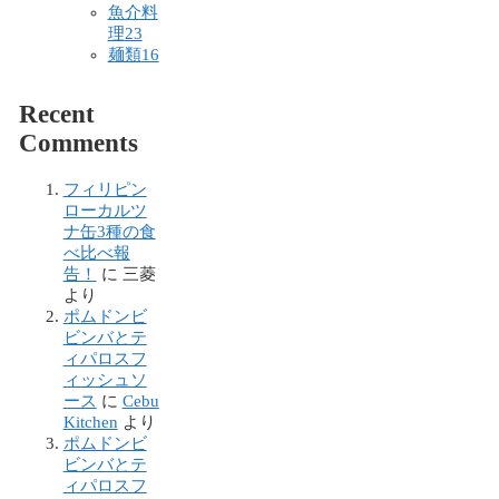
魚介料
理
23
麺類
16
Recent
Comments
フィリピン
ローカルツ
ナ缶3種の食
べ比べ報
告！
に
三菱
より
ポムドンビ
ビンバとテ
ィパロスフ
ィッシュソ
ース
に
Cebu
Kitchen
より
ポムドンビ
ビンバとテ
ィパロスフ