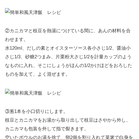
②カニカマと枝豆を熱湯につけている間に、あんの材料を合
わせます。
水120ml、だしの素とオイスターソース各小さじ1/2、醤油小
さじ1/3、砂糖2つまみ、片栗粉大さじ1/2を計量カップのよう
なものに入れ、そこにしょうがほんの1/2かけほどをおろした
ものを加えて、よく混ぜます。
③葱1本を小口切りにします。
枝豆とカニカマをお湯から取り出して枝豆はさやから外し、
カニカマも包装を外して指で裂きます。
空いたボウルのお湯を捨て、卵2個を割り入れて菜箸で白身を