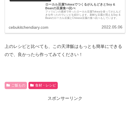
ローカル豆腐TokwaでつくるがんもどきとSoy &
Beanの豆腐食べ比べ
フィリピンの素材で作ったローカル豆腐Tokwaを使ってがんもど
きを作ったのでレシピを紹介します。新鮮な豆腐が買えるSoy &
Beanのローカル豆腐とChinese豆腐の食べ比べもしています。
2022.05.06
cebukitchendiary.com
上のレシピと比べても、この天津飯はもっとも簡単にできる
ので、良かったら作ってみてください！
ご飯もの
食材・レシピ
スポンサーリンク