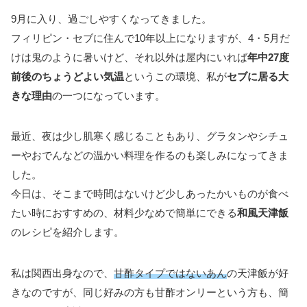
9月に入り、過ごしやすくなってきました。
フィリピン・セブに住んで10年以上になりますが、4・5月だ
けは鬼のように暑いけど、それ以外は屋内にいれば
年中27度
前後のちょうどよい気温
というこの環境、私が
セブに居る大
きな理由
の一つになっています。
最近、夜は少し肌寒く感じることもあり、グラタンやシチュ
ーやおでんなどの温かい料理を作るのも楽しみになってきま
した。
今日は、そこまで時間はないけど少しあったかいものが食べ
たい時におすすめの、材料少なめで簡単にできる
和風天津飯
のレシピを紹介します。
私は関西出身なので、
甘酢タイプではないあん
の天津飯が好
きなのですが、同じ好みの方も甘酢オンリーという方も、簡