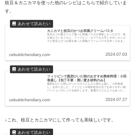
枝豆＆カニカマを使った他のレシピはこちらで紹介していま
す。
カニカマと枝豆のかつお和風クリームパスタ
先日セブの新カフェで食べた和風パスタが美味しかったので、味
を覚えているうちに、フィリピン・セブでも入手しやすいカニカ
マと枝豆とかつお節を使った和風クリームパスタを作ってみまし
た。2回目の挑戦でうまくできたのでレシピを紹介します！
2024.07.03
cebukitchendiary.com
フィリピンで風邪ひいた時のおすすめ簡単料理：小田
巻蒸し【包丁不要・買い置き材料のみ】
風邪をひいた時にぴったりのうどん入り茶わん蒸し「小田巻蒸
し」を作りました。フィリピンや海外在住の方でも作りやすい雑
バージョンのレシピを紹介します。普通のうどんよりもあったま
り、食べ応えもあって、風邪の時におすすめです！
2024.07.27
cebukitchendiary.com
↓これ、枝豆とカニカマにして作っても美味しいです。