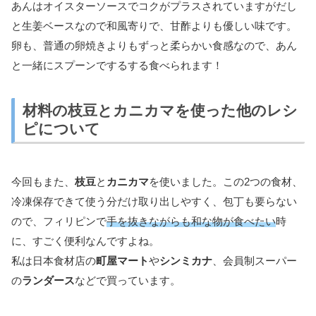
あんはオイスターソースでコクがプラスされていますがだし
と生姜ベースなので和風寄りで、甘酢よりも優しい味です。
卵も、普通の卵焼きよりもずっと柔らかい食感なので、あん
と一緒にスプーンでするする食べられます！
材料の枝豆とカニカマを使った他のレシ
ピについて
今回もまた、
枝豆
と
カニカマ
を使いました。この2つの食材、
冷凍保存できて使う分だけ取り出しやすく、包丁も要らない
ので、フィリピンで
手を抜きながらも和な物が食べたい
時
に、すごく便利なんですよね。
私は日本食材店の
町屋マート
や
シンミカナ
、会員制スーパー
の
ランダース
などで買っています。