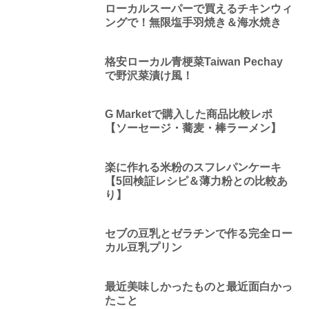
ローカルスーパーで買えるチキンウィ
ングで！無限塩手羽焼き＆海水焼き
格安ローカル青梗菜Taiwan Pechay
で野沢菜漬け風！
G Marketで購入した商品比較レポ
【ソーセージ・蕎麦・棒ラーメン】
楽に作れる米粉のスフレパンケーキ
【5回検証レシピ＆薄力粉との比較あ
り】
セブの豆乳とゼラチンで作る完全ロー
カル豆乳プリン
最近美味しかったものと最近面白かっ
たこと