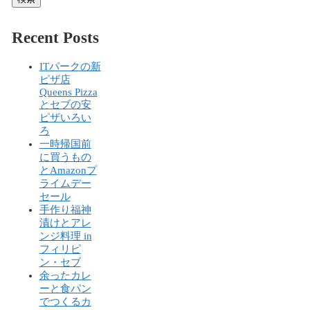
Recent Posts
ITパークの新
ピザ店
Queens Pizza
とセブの安
ピザいろい
ろ
一時帰国前
に買うもの
とAmazonプ
ライムデー
セール
手作り福神
漬けとアレ
ンジ料理 in
フィリピ
ン・セブ
余ったカレ
ーと食パン
でつくるカ