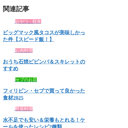
関連記事
おやつ・軽食
ビッグマック風タコスが美味しかっ
た件【スピード飯！】
お肉料理
おうち石焼ビビンバ＆スキレットの
すすめ
セブのお店
フィリピン・セブで買って良かった
食材2025
野菜料理
水不足でも安い＆栄養もとれる！ケ
ールを使ったレシピ2種類