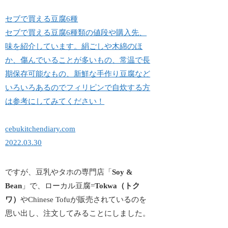
セブで買える豆腐6種
セブで買える豆腐6種類の値段や購入先、
味を紹介しています。絹ごしや木綿のほ
か、傷んでいることが多いもの、常温で長
期保存可能なもの、新鮮な手作り豆腐など
いろいろあるのでフィリピンで自炊する方
は参考にしてみてください！
cebukitchendiary.com
2022.03.30
ですが、豆乳やタホの専門店「
Soy &
Bean
」で、ローカル豆腐=
Tokwa（トク
ワ）
やChinese Tofuが販売されているのを
思い出し、注文してみることにしました。