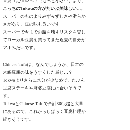
豆腐（定価42ペソでもっと小さい）より、
こっちのTokwaの方がだいぶ美味しい
…。
スーパーのものよりみずみずしさや滑らか
さがあり、豆の味も良いです。
スーパーで今までお腹を壊すリスクを冒し
てローカル豆腐を買ってきた
過去の自分が
アホみたい
です。
Chinese Tofuは、なんでしょうか、日本の
木綿豆腐の味をうすくした感じ…？
Tokwaよりさらに水分が少なめで、たぶん
豆腐ステーキや麻婆豆腐には合いそうで
す。
TokwaとChinese Tofuで合計800g超と大量
にあるので、これからしばらく豆腐料理が
続きそうです。