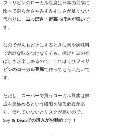
フィリピンのローカル豆腐は日本の豆腐に
比べて滑らかさやみずみずしさが足りない
代わりに、
豆っぽさ・野菜っぽさが強い
で
す。
なのでがんもどきにするときに肉や調味料
で余計な味をつけなくても、揚げた豆の香
ばしさが楽しめるので、これはぜひ
フィリ
ピンのローカル豆腐
で作ってもらいたいで
す。
ただし、スーパーで買うローカル豆腐は
鮮
度を見極める
という段階を経る必要があ
り、慣れていないと
リスクが高い
ので、
Soy & Beanでの購入がお勧め
です！