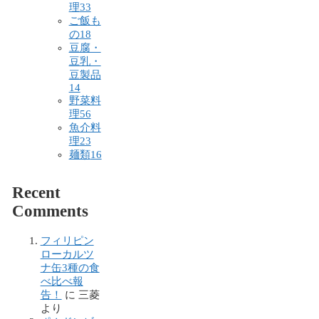
理
33
ご飯も
の
18
豆腐・
豆乳・
豆製品
14
野菜料
理
56
魚介料
理
23
麺類
16
Recent
Comments
フィリピン
ローカルツ
ナ缶3種の食
べ比べ報
告！
に
三菱
より