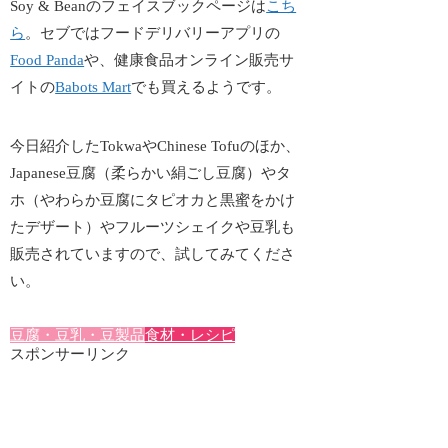
Soy & Beanのフェイスブックページは
こち
ら
。セブではフードデリバリーアプリの
Food Panda
や、健康食品オンライン販売サ
イトの
Babots Mart
でも買えるようです。
今日紹介したTokwaやChinese Tofuのほか、
Japanese豆腐（柔らかい絹ごし豆腐）やタ
ホ（やわらか豆腐にタピオカと黒蜜をかけ
たデザート）やフルーツシェイクや豆乳も
販売されていますので、試してみてくださ
い。
豆腐・豆乳・豆製品
食材・レシピ
スポンサーリンク