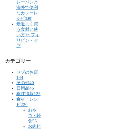
レーパンと
海外で便利
なカレーレ
シピ3種
最近よく買
う食材と使
い方 in フィ
リピン・セ
ブ
カテゴリー
セブのお店
144
その他
40
日用品
46
移住情報
125
食材・レシ
ピ
220
おや
つ・軽
食
55
お肉料