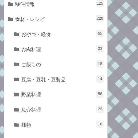
移住情報
125
食材・レシピ
220
おやつ・軽食
55
お肉料理
33
ご飯もの
18
豆腐・豆乳・豆製品
14
野菜料理
56
魚介料理
23
麺類
16