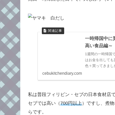
一時帰国中に買
高い食品編～
1週間の一時帰国
はお金を出しても
色々買ってきまし
定のある方は参考
cebukitchendiary.com
私は普段フィリピン・セブの日本食材店
セブでは高い（
700円以上
）ですし、煮物
らです。