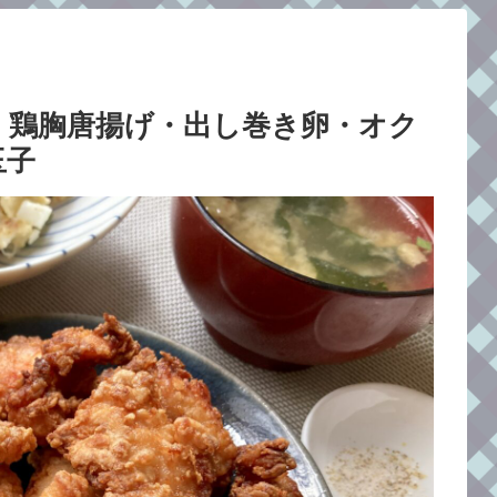
：鶏胸唐揚げ・出し巻き卵・オク
玉子