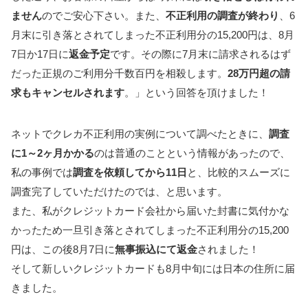
ません
のでご安心下さい。また、
不正利用の調査が終わり
、6
月末に引き落とされてしまった不正利用分の15,200円は、8月
7日か17日に
返金予定
です。その際に7月末に請求されるはず
だった正規のご利用分千数百円を相殺します。
28万円超の請
求もキャンセルされます
。」という回答を頂けました！
ネットでクレカ不正利用の実例について調べたときに、
調査
に1～2ヶ月かかる
のは普通のことという情報があったので、
私の事例では
調査を依頼してから11日
と、比較的スムーズに
調査完了していただけたのでは、と思います。
また、私がクレジットカード会社から届いた封書に気付かな
かったため一旦引き落とされてしまった不正利用分の15,200
円は、この後8月7日に
無事振込にて返金
されました！
そして新しいクレジットカードも8月中旬には日本の住所に届
きました。