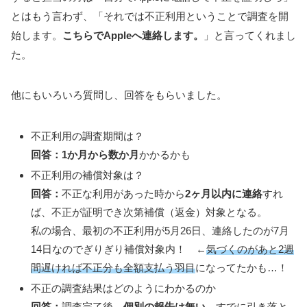
とはもう言わず、「それでは不正利用ということで調査を開
始します。
こちらでAppleへ連絡します。
」と言ってくれまし
た。
他にもいろいろ質問し、回答をもらいました。
不正利用の調査期間は？
回答：1か月から数か月
かかるかも
不正利用の補償対象は？
回答：
不正な利用があった時から
2ヶ月以内に連絡
すれ
ば、不正が証明でき次第補償（返金）対象となる。
私の場合、最初の不正利用が5月26日、連絡したのが7月
14日なのでぎりぎり補償対象内！ ←
気づくのがあと2週
間遅ければ不正分も全額支払う羽目
になってたかも…！
不正の調査結果はどのようにわかるのか
回答：
調査完了後、
個別の報告は無い
。すでに引き落と