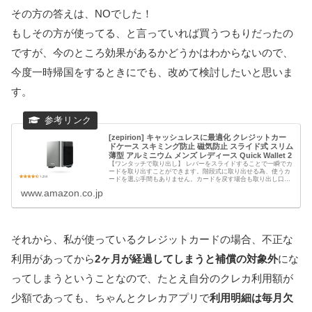
その方の答えは、NOでした！
もしその方が使ってる、と言っていれば買うつもりだったの
ですが、今のところ効果があるかどうかはわからないので、
今度一時帰国をするときにでも、改めて検討したいと思いま
す。
[zepirion] キャッシュレスに最適化 クレジットカー
ドケース スキミング防止 磁気防止 スライド式 スリム
薄型 アルミニウム メンズ レディース Quick Wallet 2
【ワンタッチで取り出し】 レバーをスライドすることで一瞬でカ
ードを取り出すことができます。階段式に取り出せる為、使うカ
ードを選ぶ手間もありません。カードを戻す場合も取り出し口に
差し込むだけ。蛇腹(じゃばら)式のように、チャックの開け閉め
www.amazon.co.jp
もな...
それから、私が使っているクレジットカードの場合、不正な
利用があってから
2ヶ月が経過してしまうと補償の対象外
にな
ってしまうということなので、たとえ自分のクレカ利用額が
少額であっても、ちゃんとクレカアプリで
利用明細は毎月欠