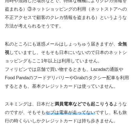
用時や混雑した場所などで、特殊な機械によりクレカ情報を
盗まれる）③ネットショッピングの利用（ネットストアへの
不正アクセスで顧客のクレカ情報を盗まれる）というような
方法が考えられるそうです。
私のところにも迷惑メールはしょっちゅう届きますが、
全無
視
していますし、そもそも日本にいないので日本のネットシ
ョッピングもここ1年以上は利用していません。
フィリピンでは店舗で買い物するときも、Lazadaの通販や
Food PandaのフードデリバリーやGrabのタクシー配車を利用
するときも、基本クレジットカードは使っていません。
スキミングは、日本だと
満員電車などでも起こりうる
ような
のですが、そもそも
セブは電車が走ってない
ですし、私も旅
行の時くらいしかクレジットカードは持ち歩きません。