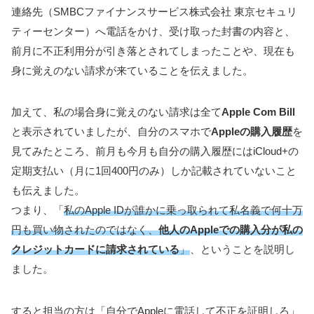
連絡先（SMBCファイナンスサービス株式会社 東京セキュリ
ティーセンター）へ電話をかけ、受け取った封書の内容と、
前月に不正利用分が引き落とされてしまったことや、現在も
身に覚えのない請求が来ていることを伝えました。
加えて、私の場合身に覚えのない請求は全て
Apple Com Bill
と表示されていましたが、自分のスマホで
Appleの購入履歴
を
見てみたところ、前月も今月も自分の購入履歴にはiCloud+の
定期支払い（月に1回400円のみ）しか記載されていないこと
も伝えました。
つまり、「
私のApple IDが誰かに乗っ取られて私名義で何十万
円も買い物されたのではなく、
他人のAppleでの購入分が私の
クレジットカードに請求されている
」
、ということを説明し
ました。
すると担当の方は「自分でAppleに電話して不正を証明しろ」