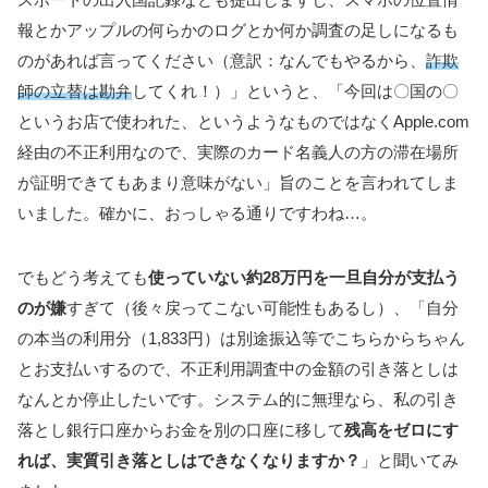
報とかアップルの何らかのログとか何か調査の足しになるも
のがあれば言ってください（意訳：なんでもやるから、
詐欺
師の立替は勘弁
してくれ！）」というと、「今回は〇国の〇
というお店で使われた、というようなものではなくApple.com
経由の不正利用なので、実際のカード名義人の方の滞在場所
が証明できてもあまり意味がない」旨のことを言われてしま
いました。確かに、おっしゃる通りですわね…。
でもどう考えても
使っていない約28万円を一旦自分が支払う
のが嫌
すぎて（後々戻ってこない可能性もあるし）、「自分
の本当の利用分（1,833円）は別途振込等でこちらからちゃん
とお支払いするので、不正利用調査中の金額の引き落としは
なんとか停止したいです。システム的に無理なら、私の引き
落とし銀行口座からお金を別の口座に移して
残高をゼロにす
れば、実質引き落としはできなくなりますか？
」と聞いてみ