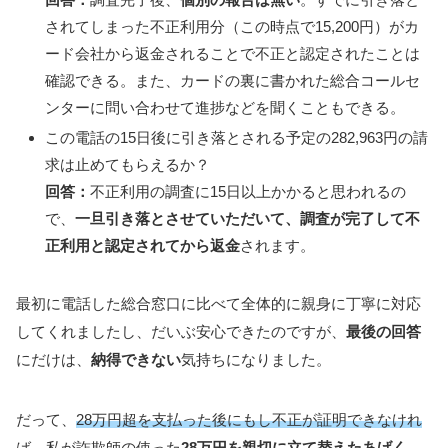
されてしまった不正利用分（この時点で15,200円）がカ
ード会社から返金されることで不正と認定されたことは
確認できる。また、カードの裏に書かれた総合コールセ
ンターに問い合わせて進捗などを聞くこともできる。
この電話の15日後に引き落とされる予定の282,963円の請
求は止めてもらえるか？
回答：
不正利用の調査に15日以上かかると思われるの
で、
一旦引き落とさせていただいて、調査が完了して不
正利用と認定されてから返金
されます。
最初に電話した総合窓口に比べて全体的に親身に丁寧に対応
してくれましたし、だいぶ安心できたのですが、
最後の回答
にだけは、
納得できない
気持ちになりました。
だって、
28万円超を支払った後にもし不正が証明できなけれ
ば、
私が
詐欺師の使った
28万円を親切に立て替えたあげく、