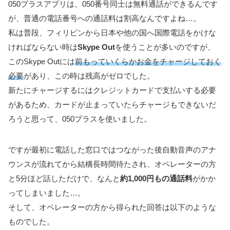
050プラスアプリは、050番号同士は無料通話ができるんです
が、普通の電話番号への通話料は割高なんですよね…。
私は普段、フィリピンから日本や他の国へ国際電話をかけな
ければならない時は
Skype Out
を使うことが多いのですが、
このSkype Outには
前もっていくらかお金をチャージしておく
必要
があり、この時は残高がゼロでした。
新たにチャージするにはクレジットカードで支払いする必要
があるため、カードが止まっていたらチャージもできないだ
ろうと思って、050プラスを使いました。
ですが最初に電話した窓口ではつながった後自動音声のアナ
ウンスが流れてから結構長時間待たされ、オペレーターの方
と5分ほど話しただけで、なんと
約1,000円もの通話料
がかか
ってしまいました…。
そして、オペレーターの方から得られた回答は以下のような
ものでした。