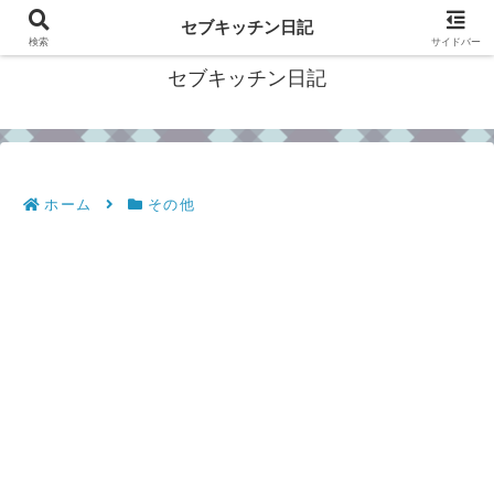
フィリピン・セブの移住情報やおすすめ食材・レシピを発信
セブキッチン日記
検索
サイドバー
セブキッチン日記
ホーム
その他