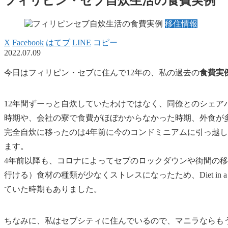
フィリピン・セブ自炊生活の食費実例
移住情報
X
Facebook
はてブ
LINE
コピー
2022.07.09
今日はフィリピン・セブに住んで12年の、私の過去の
食費実
12年間ずーっと自炊していたわけではなく、同僚とのシェア
時期や、会社の寮で食費がほぼかからなかった時期、外食が
完全自炊に移ったのは4年前に今のコンドミニアムに引っ越
ます。
4年前以降も、コロナによってセブのロックダウンや街間の
行ける）食材の種類が少なくストレスになったため、Diet in
ていた時期もありました。
ちなみに、私はセブシティに住んでいるので、
マニラならも