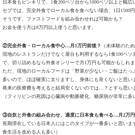
日本食もピンキリで、1食200ペソ台から1000ペソ以上と幅広
セブでは、完全外食でローカル食を食べない場合、1日1500
そうです。ファストフードを組み合わせれば可能かも？
お金を使う方は8万円以上使うと思います。
②完全外食・ローカル食中心…月1万円前後？
（未体験のため
現地のレストランだけでなく屋台も利用するなら1食100ペ
で、切り詰めるなら外食オンリーで月1万円も可能かもしれ
ただ、現地のローカルフードは「野菜が少ない・ご飯はたっ
多いので、
ほぼ確実に太ります
し、身体にも良くないと思い
将来の医療費を考えると結局安くない
のでは…？とすら思い
（フィリピンの死因は心臓病や動脈硬化、糖尿病が非常に多
③自炊と外食の組み合わせ、適度に日本食も食べる…月2万円
長期滞在している日本人にはこのタイプが一番多いと思いま
食生活を改める人も多い）