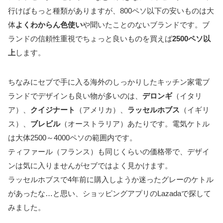
行けばもっと種類がありますが、800ペソ以下の安いものは大
体
よくわからん色使い
や聞いたことのないブランドです。ブ
ランドの信頼性重視でちょっと良いものを買えば
2500ペソ以
上
します。
ちなみにセブで手に入る海外のしっかりしたキッチン家電ブ
ランドでデザインも良い物が多いのは、
デロンギ
（イタリ
ア）、
クイジナート
（アメリカ）、
ラッセルホブス
（イギリ
ス）、
ブレビル
（オーストラリア）あたりです。電気ケトル
は大体2500～4000ペソの範囲内です。
ティファール（フランス）も同じくらいの価格帯で、デザイ
ンは気に入りませんがセブではよく見かけます。
ラッセルホブスで4年前に購入しようか迷ったグレーのケトル
があったな…と思い、ショッピングアプリのLazadaで探して
みました。