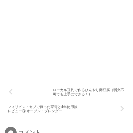
ローカル豆乳で作るひんやり卵豆腐（弱火不
可でも上手にできる！）
フィリピン・セブで買った家電と4年使用後
レビュー③ オーブン・ブレンダー
コメント