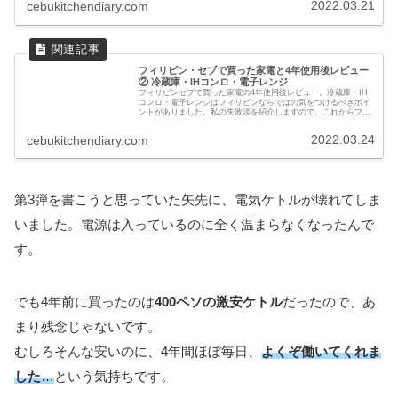
2022.03.21
cebukitchendiary.com
フィリピン・セブで買った家電と4年使用後レビュー
② 冷蔵庫・IHコンロ・電子レンジ
フィリピンセブで買った家電の4年使用後レビュー。冷蔵庫・IH
コンロ・電子レンジはフィリピンならではの気をつけるべきポイ
ントがありました。私の失敗談を紹介しますので、これからフィ
リピンで家電を購入する方は参考にしてください！
2022.03.24
cebukitchendiary.com
第3弾を書こうと思っていた矢先に、電気ケトルが壊れてしま
いました。電源は入っているのに全く温まらなくなったんで
す。
でも4年前に買ったのは
400ペソの激安ケトル
だったので、あ
まり残念じゃないです。
むしろそんな安いのに、4年間ほぼ毎日、
よくぞ働いてくれま
した
…
という気持ちです。