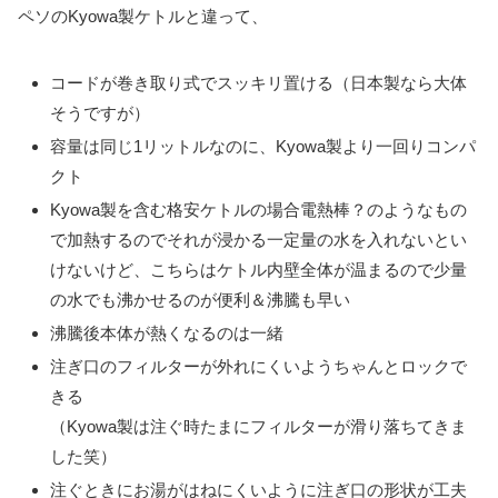
ペソのKyowa製ケトルと違って、
コードが巻き取り式でスッキリ置ける（日本製なら大体
そうですが）
容量は同じ1リットルなのに、Kyowa製より一回りコンパ
クト
Kyowa製を含む格安ケトルの場合電熱棒？のようなもの
で加熱するのでそれが浸かる一定量の水を入れないとい
けないけど、こちらはケトル内壁全体が温まるので少量
の水でも沸かせるのが便利＆沸騰も早い
沸騰後本体が熱くなるのは一緒
注ぎ口のフィルターが外れにくいようちゃんとロックで
きる
（Kyowa製は注ぐ時たまにフィルターが滑り落ちてきま
した笑）
注ぐときにお湯がはねにくいように注ぎ口の形状が工夫