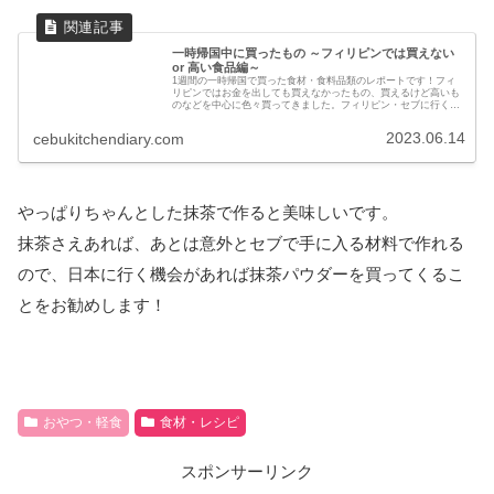
一時帰国中に買ったもの ～フィリピンでは買えない
or 高い食品編～
1週間の一時帰国で買った食材・食料品類のレポートです！フィ
リピンではお金を出しても買えなかったもの、買えるけど高いも
のなどを中心に色々買ってきました。フィリピン・セブに行く方
や日本への一時帰国予定のある方は参考にしてください。
2023.06.14
cebukitchendiary.com
やっぱりちゃんとした抹茶で作ると美味しいです。
抹茶さえあれば、あとは意外とセブで手に入る材料で作れる
ので、日本に行く機会があれば抹茶パウダーを買ってくるこ
とをお勧めします！
おやつ・軽食
食材・レシピ
スポンサーリンク