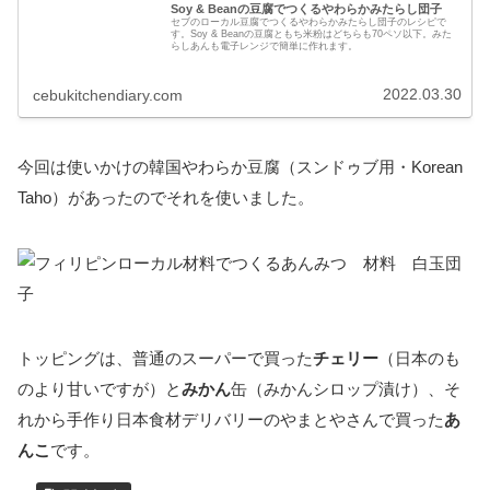
Soy & Beanの豆腐でつくるやわらかみたらし団子
セブのローカル豆腐でつくるやわらかみたらし団子のレシピで
す。Soy & Beanの豆腐ともち米粉はどちらも70ペソ以下。みた
らしあんも電子レンジで簡単に作れます。
2022.03.30
cebukitchendiary.com
今回は使いかけの韓国やわらか豆腐（スンドゥブ用・Korean
Taho）があったのでそれを使いました。
トッピングは、普通のスーパーで買った
チェリー
（日本のも
のより甘いですが）と
みかん
缶（みかんシロップ漬け）、そ
れから手作り日本食材デリバリーのやまとやさんで買った
あ
んこ
です。