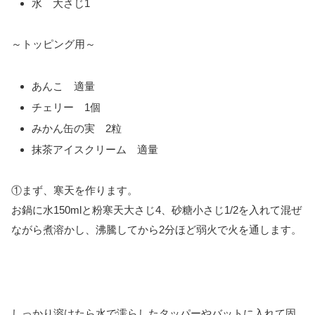
水 大さじ1
～トッピング用～
あんこ 適量
チェリー 1個
みかん缶の実 2粒
抹茶アイスクリーム 適量
①まず、寒天を作ります。
お鍋に水150mlと粉寒天大さじ4、砂糖小さじ1/2を入れて混ぜ
ながら煮溶かし、沸騰してから2分ほど弱火で火を通します。
しっかり溶けたら水で濡らしたタッパーやバットに入れて固