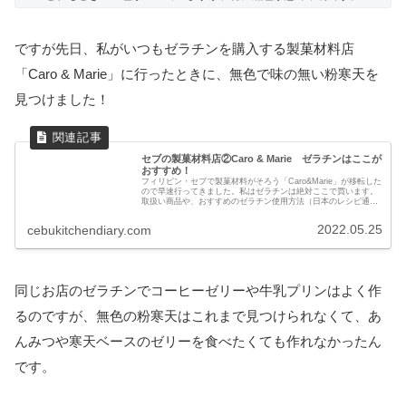
ですが先日、私がいつもゼラチンを購入する製菓材料店
「Caro & Marie」に行ったときに、無色で味の無い粉寒天を
見つけました！
セブの製菓材料店②Caro & Marie ゼラチンはここが
おすすめ！
フィリピン・セブで製菓材料がそろう「Caro&Marie」が移転した
ので早速行ってきました。私はゼラチンは絶対ここで買います。
取扱い商品や、おすすめのゼラチン使用方法（日本のレシピ通り
使うと失敗するので）も紹介しています。
2022.05.25
cebukitchendiary.com
同じお店のゼラチンでコーヒーゼリーや牛乳プリンはよく作
るのですが、無色の粉寒天はこれまで見つけられなくて、あ
んみつや寒天ベースのゼリーを食べたくても作れなかったん
です。