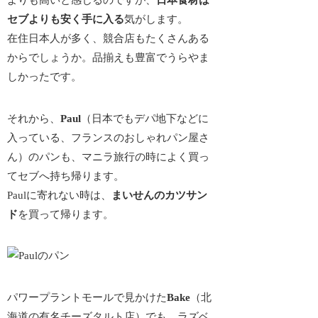
よりも高いと感じるのですが、
日本食材は
セブよりも安く手に入る
気がします。
在住日本人が多く、競合店もたくさんある
からでしょうか。品揃えも豊富でうらやま
しかったです。
それから、
Paul
（日本でもデパ地下などに
入っている、フランスのおしゃれパン屋さ
ん）のパンも、マニラ旅行の時によく買っ
てセブへ持ち帰ります。
Paulに寄れない時は、
まいせんのカツサン
ド
を買って帰ります。
パワープラントモールで見かけた
Bake
（北
海道の有名チーズタルト店）でも、ラズベ