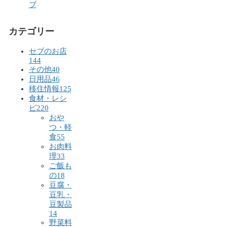
ブ
カテゴリー
セブのお店
144
その他
40
日用品
46
移住情報
125
食材・レシ
ピ
220
おや
つ・軽
食
55
お肉料
理
33
ご飯も
の
18
豆腐・
豆乳・
豆製品
14
野菜料