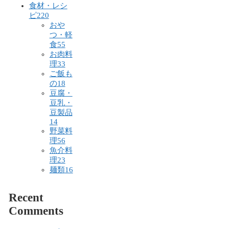
食材・レシ
ピ
220
おや
つ・軽
食
55
お肉料
理
33
ご飯も
の
18
豆腐・
豆乳・
豆製品
14
野菜料
理
56
魚介料
理
23
麺類
16
Recent
Comments