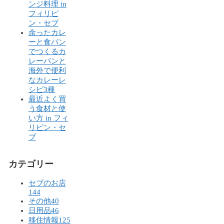
ンジ料理 in
フィリピ
ン・セブ
余ったカレ
ーと食パン
でつくるカ
レーパンと
海外で便利
なカレーレ
シピ3種
最近よく買
う食材と使
い方 in フィ
リピン・セ
ブ
カテゴリー
セブのお店
144
その他
40
日用品
46
移住情報
125