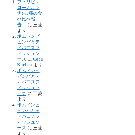
フィリピン
ローカルツ
ナ缶3種の食
べ比べ報
告！
に
三菱
より
ポムドンビ
ビンバとテ
ィパロスフ
ィッシュソ
ース
に
Cebu
Kitchen
より
ポムドンビ
ビンバとテ
ィパロスフ
ィッシュソ
ース
に
三菱
より
ポムドンビ
ビンバとテ
ィパロスフ
ィッシュソ
ース
に
三菱
より