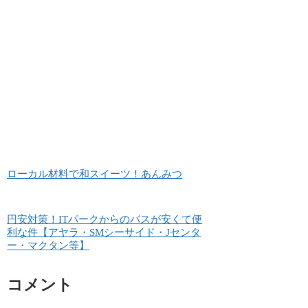
ローカル材料で和スイーツ！あんみつ
円安対策！ITパークからのバスが安くて便
利な件【アヤラ・SMシーサイド・Jセンタ
ー・マクタン等】
コメント