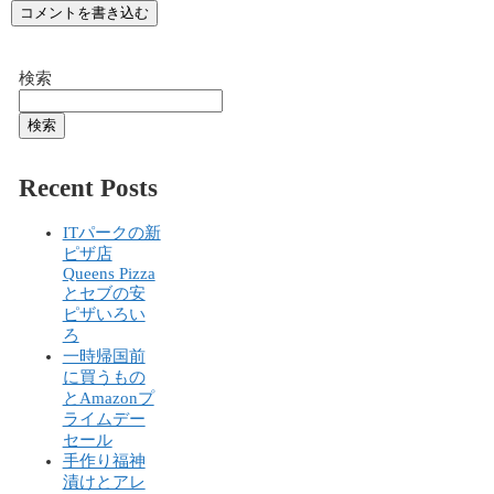
コメントを書き込む
検索
検索
Recent Posts
ITパークの新
ピザ店
Queens Pizza
とセブの安
ピザいろい
ろ
一時帰国前
に買うもの
とAmazonプ
ライムデー
セール
手作り福神
漬けとアレ