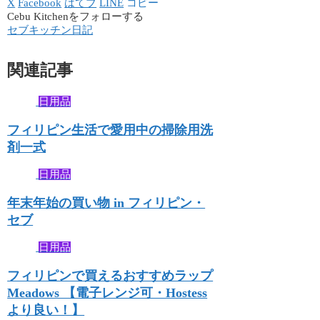
X
Facebook
はてブ
LINE
コピー
Cebu Kitchenをフォローする
セブキッチン日記
関連記事
日用品
フィリピン生活で愛用中の掃除用洗
剤一式
日用品
年末年始の買い物 in フィリピン・
セブ
日用品
フィリピンで買えるおすすめラップ
Meadows 【電子レンジ可・Hostess
より良い！】