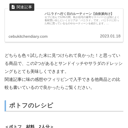
バニラドへ行く日のルーティーン【自炊派向け】
セブに住んで12年の間、私が自宅の最寄りスーパーとは別によく
食材買い出しにいくエリアが「バニラド」です。バニラドに行っ
た時に買っているものやルーティーンを紹介します。
Streetscape～町屋マート～ガイサノカントリーモールの経路で
説明します！
2023.01.18
cebukitchendiary.com
どちらも色々試した末に見つけられて良かった！と思ってい
る商品で、この2つがあるとサンドイッチやサラダのドレッシ
ングもとても美味しくできます。
関連記事に味の感想やフィリピンで入手できる他商品との比
較も書いているので良かったらご覧ください。
ポトフのレシピ
＜ポトフ 材料 2人分＞