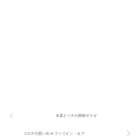
水菜とツナの簡単サラダ
コロナの思い出 in フィリピン・セブ