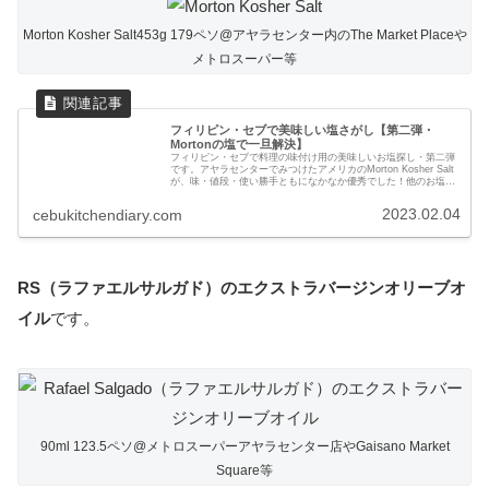
Morton Kosher Salt453g 179ペソ@アヤラセンター内のThe Market Placeや
メトロスーパー等
フィリピン・セブで美味しい塩さがし【第二弾・
Mortonの塩で一旦解決】
フィリピン・セブで料理の味付け用の美味しいお塩探し・第二弾
です。アヤラセンターでみつけたアメリカのMorton Kosher Salt
が、味・値段・使い勝手ともになかなか優秀でした！他のお塩と
の味や価格比較とあわせて紹介します。
2023.02.04
cebukitchendiary.com
RS（ラファエルサルガド）のエクストラバージンオリーブオ
イル
です。
90ml 123.5ペソ@メトロスーパーアヤラセンター店やGaisano Market
Square等