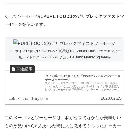
そしてソーセージは
PURE FOODSのデリブレックファストソ
ーセージ
を使います。
ミニサイズ16個で160～180ペソ前後@The Market Placeアヤラセンター
店、メトロスーパーITパーク店、Gaisano Market Square等
セブで唯一リピ買いした「Wolflink」のハラペーニョ
チーズソーセージ
フィリピン・セブでは美味しい加工肉（ハムやソーセージやベー
コン）を見つけるのが大変ですが、私が唯一セブで6回以上購入
しているソーセージが「Wolflink」のハラペーニョチーズソーセ
ージです。他にも過去に試したけどいまいちだったり、今後試し
てみたいソーセージについても紹介しています
2023.02.25
cebukitchendiary.com
このベーコンとソーセージは、私がセブでなかなか美味しい
ものが見つけられなかった時に人に教えてもらったメーカー