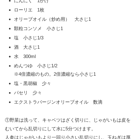
にんにく 1かけ
ローリエ 1枚
オリーブオイル（炒め用） 大さじ1
顆粒コンソメ 小さじ1
塩 小さじ1/3
酒 大さじ1
水 300ml
めんつゆ 小さじ1/2
※4倍濃縮のもの。2倍濃縮なら小さじ1
塩・黒胡椒 少々
パセリ 少々
エクストラバージンオリーブオイル 数滴
①野菜は洗って、キャベツはざく切りに、じゃがいもは皮を
むいてから乱切りにして水に5分つけます。
人参はじゃがいもより一回り小さい乱切りにし、玉ねぎは厚