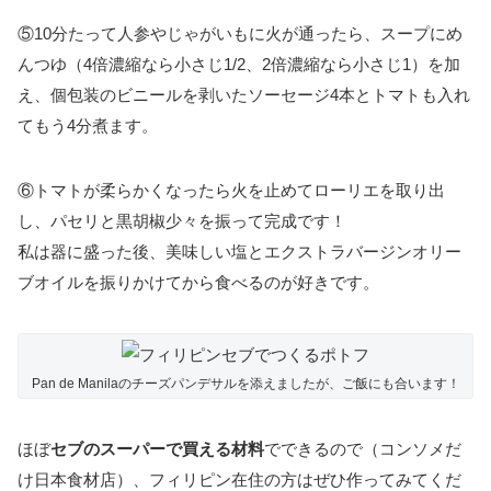
⑤10分たって人参やじゃがいもに火が通ったら、スープにめ
んつゆ（4倍濃縮なら小さじ1/2、2倍濃縮なら小さじ1）を加
え、個包装のビニールを剥いたソーセージ4本とトマトも入れ
てもう4分煮ます。
⑥トマトが柔らかくなったら火を止めてローリエを取り出
し、パセリと黒胡椒少々を振って完成です！
私は器に盛った後、美味しい塩とエクストラバージンオリー
ブオイルを振りかけてから食べるのが好きです。
Pan de Manilaのチーズパンデサルを添えましたが、ご飯にも合います！
ほぼ
セブのスーパーで買える材料
でできるので（コンソメだ
け日本食材店）、フィリピン在住の方はぜひ作ってみてくだ