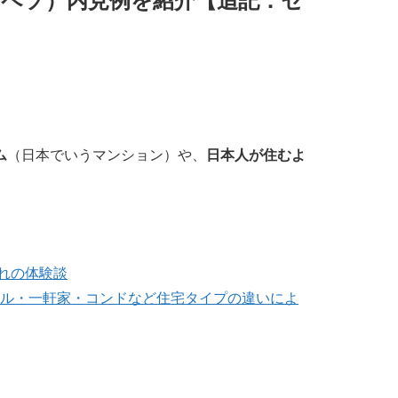
千ペソ）内見例を紹介【追記：セ
ム
（日本でいうマンション）や、
日本人が住むよ
ぞれの体験談
テル・一軒家・コンドなど住宅タイプの違いによ