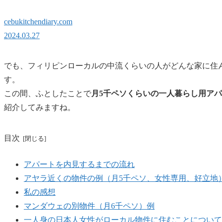
cebukitchendiary.com
2024.03.27
でも、フィリピンローカルの中流くらいの人がどんな家に住
す。
この間、ふとしたことで
月5千ペソくらいの一人暮らし用ア
紹介してみますね。
目次
アパートを内見するまでの流れ
アヤラ近くの物件の例（月5千ペソ、女性専用、好立地
私の感想
マンダウェの別物件（月6千ペソ）例
一人身の日本人女性がローカル物件に住むことについて