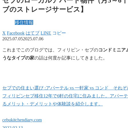
セブのローカルアパート物件（月5～6
ブのストレージサービス】
移住情報
X
Facebook
はてブ
LINE
コピー
2025.07.05
2025.07.06
これまでこのブログでは、フィリピン・セブの
コンドミニア
うなタイプの家
の話は何度か記事にしてきました。
セブでの住まい選び :アパーテル vs 一軒家 vs コンド それ
フィリピンセブ移住12年で6軒の住宅に住みました。アパー
るメリット・デメリットや体験談を紹介します。
cebukitchendiary.com
2022.02.13