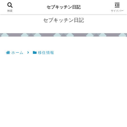
フィリピン・セブの移住情報やおすすめ食材・レシピを発信
セブキッチン日記
検索
サイドバー
セブキッチン日記
ホーム
移住情報