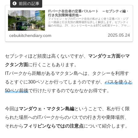
ITパーク在住者の定番バスルート ～セブシティ編・
行き先別乗降場所他～
フィリピン・セブのITパーク在住の私がよく使う定番バス・ジプ
ニー路線と行き先別の乗降場所を詳しく解説します。セブシティ
編の今回は、JY、カントリーモール＆BTC＆町屋マート、アヤラ
センターセブへの3路線、ランダースやボニファシオディストリ
クト、SMシティセブやGmallやパークモール、フェンテやエスカ
2025.05.24
cebukitchendiary.com
リオやセブドクターズホスピタル、セブシティダウンタウン（シ
ティホールやカルボンマーケット）への行き方を紹介します。
セブシティほど頻度は高くないですが、
マンダウェ方面
や
マ
クタン方面
に行くこともあります。
ITパークから距離があるマクタン島へは、タクシーを利用す
るとすぐに300ペソとか行ってしまうのですが、
バスを使うと
50ペソ前後
で行けたりするのでなかなかお得です。
今回は
マンダウェ・マクタン島編
ということで、私が行く限
られた場所へのITパークからのバスでの行き方や乗降場所、
それから
フィリピンならではの注意点
について紹介します。