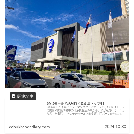
SM Jモールで絶対行く飲食店トップ4！
2024年10月下旬にセブ・マンダウェにオープンしたSM Jモール
に開店＆開店準備中の日系飲食店の中から、私が絶対行く！！と
決意した4店と、その他のモール内飲食店、ITパークからのバス
での行き方などを紹介します。
2024.10.30
cebukitchendiary.com