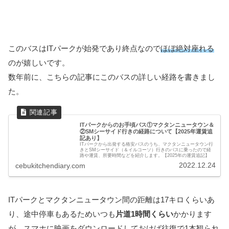
このバスはITパークが始発であり終点なので
ほぼ絶対座れる
のが嬉しいです。
数年前に、こちらの記事にこのバスの詳しい経路を書きまし
た。
ITパークからのお手頃バス①マクタンニュータウン＆
②SMシーサイド行きの経路について【2025年運賃追
記あり】
ITパークから出発する格安バスのうち、マクタンニュータウン行
きとSMシーサイド（＆イルコーソ）行きのバスに乗ったので経
路や運賃、所要時間などを紹介します。【2025年の運賃追記】
2022.12.24
cebukitchendiary.com
ITパークとマクタンニュータウン間の距離は17キロくらいあ
り、途中停車もあるためいつも
片道1時間くらい
かかります
が、スマホに映画をダウンロードしておけば往復で1本観られ