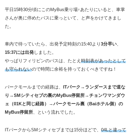
平日15時30分頃にこのMyBus乗り場↑あたりにいると、車掌
さんが奥に停めたバスに乗っといて、と声をかけてきまし
た。
車内で待っていたら、出発予定時刻の15:40より
3分早い
、
15:37には出発
しました。
やっぱりフィリピンのバスは、たとえ
時刻表があったとして
も守られない
ので時間に余裕を持っておくべきですね！
パークモールまでの経路は、
ITパーク→ランダースまで道な
り→SMシティセブの裏のMyBus停留所→チョンワマンダウ
ェ（01Kと同じ経路）→パークモール裏（Baiホテル側）の
MyBus停留所
、という流れでした。
ITパークからSMシティセブまでは15分ほどで、
04Lと違って