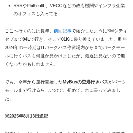
SSSやPhilhealth、VECOなどの政府機関やインフラ企業
のオフィスも入ってる
ここへ行くのには長年、
前回記事
で紹介したようにSMシティ
セブまで
04L
で行き、そこで
01K
に乗り換えていました。昨年
2024年の一時期はITパークバス停留場内から直でパークモー
ルに行くバスも何度か見かけましたが、最近は見ないので無
くなったかもしれません。
でも、今年から運行開始した
MyBusの空港行きバス
がパーク
モールまで行けるらしいので、初めてこれに乗ってみまし
た。
※2025年8月13日追記