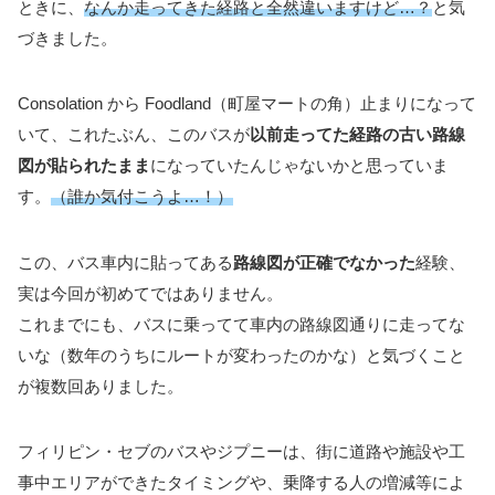
ときに、
なんか走ってきた経路と全然違いますけど…？
と気
づきました。
Consolation から Foodland（町屋マートの角）止まりになって
いて、これたぶん、このバスが
以前走ってた経路の古い路線
図が貼られたまま
になっていたんじゃないかと思っていま
す。
（誰か気付こうよ…！）
この、バス車内に貼ってある
路線図が正確でなかった
経験、
実は今回が初めてではありません。
これまでにも、バスに乗ってて車内の路線図通りに走ってな
いな（数年のうちにルートが変わったのかな）と気づくこと
が複数回ありました。
フィリピン・セブのバスやジプニーは、街に道路や施設や工
事中エリアができたタイミングや、乗降する人の増減等によ