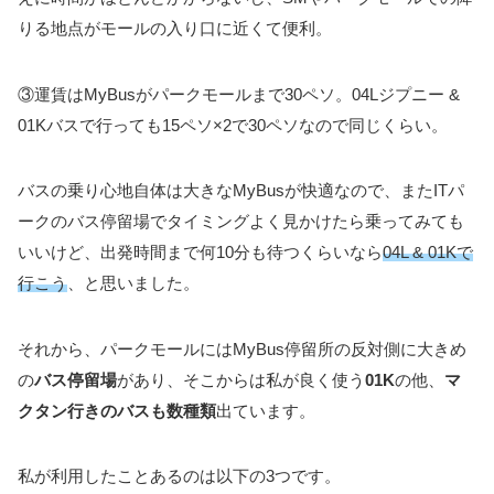
りる地点がモールの入り口に近くて便利。
③運賃はMyBusがパークモールまで30ペソ。04Lジプニー &
01Kバスで行っても15ペソ×2で30ペソなので同じくらい。
バスの乗り心地自体は大きなMyBusが快適なので、またITパ
ークのバス停留場でタイミングよく見かけたら乗ってみても
いいけど、出発時間まで何10分も待つくらいなら
04L & 01Kで
行こう
、と思いました。
それから、パークモールにはMyBus停留所の反対側に大きめ
の
バス停留場
があり、そこからは私が良く使う
01K
の他、
マ
クタン行きのバスも数種類
出ています。
私が利用したことあるのは以下の3つです。