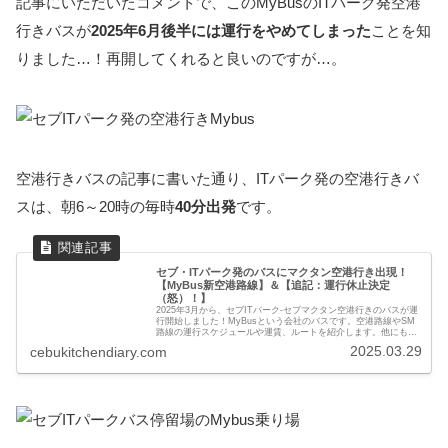
記事にいただいたコメントで、このMyBusのITパーク発空港
行きバスが
2025年6月後半には運行をやめてしまった
ことを知
りました…！再開してくれると良いのですが…。
空港行きバスの記事に書いた通り、ITパーク発の空港行きバ
スは、朝6～20時の毎時
40分出発
です。
セブ・ITパーク発のバスにマクタン空港行き出現！
【MyBus新空港路線】＆【追記：運行休止決定
（怒）！】
2025年3月から、セブITパーク-セブマクタン空港行きのバスが運
行開始しました！MyBusという会社のバスです。空港路線やSM
路線の運行スケジュールや運賃、ルートを紹介します。他にも最
近新たに走るようになったITパークとマクタン島をつなぐバスニ
2025.03.29
cebukitchendiary.com
ーや、TOPS行き定額バスについても紹介したいと思います。