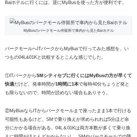
Baiホテルに行くには、逆にMyBusを使った方が便利です。
MyBusのパークモール停留所で車内から見たBaiホテル
パークモールへITパークからMyBusで行ってみた感想を、い
つもの04L&01Kと比較するとこんな感じでした。
①ITパークから
SMシティセブに行くにはMyBusの方が早くて
快適
だけど、発車時間が
1時間に1本
で毎時40分ちょうど発と
も限らないので、時間が読めない場合もありそう。
②MyBusならITからパークモールまで座ったまま1本で行ける
可能性もあるけど、SMで乗り換えが求められれば5分ほど余
分にかかる場合がある。04L＆01Kは両方本数が多くて乗り換
えに時間がほとんどかからないし、SMやパークモールでの降