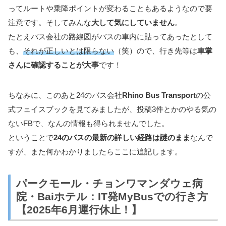
ってルートや乗降ポイントが変わることもあるようなので要
注意です。そしてみんな
大して気にしていません
。
たとえバス会社の路線図がバスの車内に貼ってあったとして
も、
それが正しいとは限らない
（笑）ので、行き先等は
車掌
さんに確認することが大事
です！
ちなみに、このあと24のバス会社
Rhino Bus Transport
の公
式フェイスブックを見てみましたが、投稿3件とかのやる気の
ないFBで、なんの情報も得られませんでした。
ということで
24のバスの最新の詳しい経路は謎のまま
なんで
すが、また何かわかりましたらここに追記します。
パークモール・チョンワマンダウェ病
院・Baiホテル：IT発MyBusでの行き方
【2025年6月運行休止！】