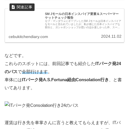
SM Jモールの日本インスパイア要素＆スーパーマー
ケットチェック報告
セブ・マンダウェにオープンしたSM Jモールは日本インスパイア
なモールと言われていましたが、私が感じた日本インスパイアな
部分と、ガシャポンショップが思いのほか楽しかった件、スーパ
ーマーケットの品揃えチェックの結果などについて紹介します。
2024.11.02
cebukitchendiary.com
などです。
これらのスポットには、前回記事でも紹介した
ITパーク発24
のバス
で
全部行けます
。
車体には
ITパーク発A.S.Fortuna経由Consolation行き
、と書
いてあります。
運賃は行き先を車掌さんに言うと教えてもらえますが、ITパ