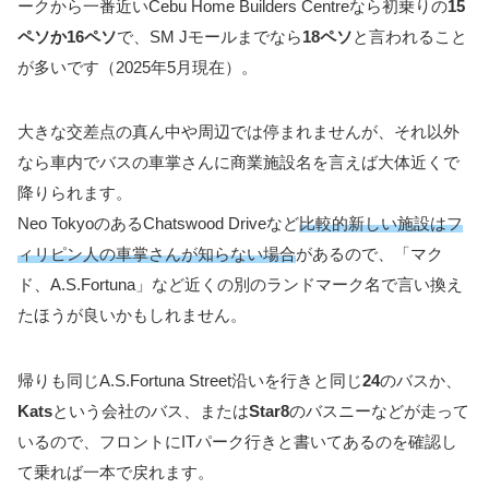
ークから一番近いCebu Home Builders Centreなら初乗りの
15
ペソか16ペソ
で、SM Jモールまでなら
18ペソ
と言われること
が多いです（2025年5月現在）。
大きな交差点の真ん中や周辺では停まれませんが、それ以外
なら車内でバスの車掌さんに商業施設名を言えば大体近くで
降りられます。
Neo TokyoのあるChatswood Driveなど
比較的新しい施設はフ
ィリピン人の車掌さんが知らない場合
があるので、「マク
ド、A.S.Fortuna」など近くの別のランドマーク名で言い換え
たほうが良いかもしれません。
帰りも同じA.S.Fortuna Street沿いを行きと同じ
24
のバスか、
Kats
という会社のバス、または
Star8
のバスニーなどが走って
いるので、フロントにITパーク行きと書いてあるのを確認し
て乗れば一本で戻れます。