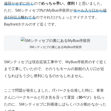
遠回りせずに行く
ので
めっちゃ早い、便利！
と思いました。
ただ、SMシティセブ内のMyBus停留所が
モール入り口から徒
歩1分以上離れてる
のでそれだけちょっとマイナスです。
Bayfrontホテルのすぐ近くです。
SMシティセブの裏にあるMyBus停留所
SMシティセブは現在拡張工事中で、MyBus停留所のすぐ近く
まで工事していたので、そのうちモールの新館の入り口が近
くなればもう少し便利になるのかもしれません。
ここで問題が発生しました。ITパークを出発した時に、車掌
さんにパークモールと行き先を言って運賃（
30ペソ
）を払っ
たのに、SMシティセブに到着後しばらくバスが動かなかった