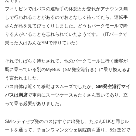
んです。
フィリピンではバスの運転手の休憩とか交代がアナウンス無
しで行われることがあるのでおとなしく待ってたら、運転手
さんが私を見てびっくりしました。どうもパークモールで降
りる人がいることを忘れられていたようです。（ITパークで
乗った人はみんなSMで降りていた）
それでしばらく待たされて、他のパークモールに行く乗客が
既に乗っている別のMyBus（SM発空港行き）に乗り換えるよ
う言われました。
バス自体は近くて移動はスムーズでしたが、
SM発空港行マイ
バスは満席
で車内にスーツケースもたくさん置いてあり、立
って乗る必要がありました。
SMシティセブ発のバスはすぐに出発し、たぶん01Kと同じル
ートを通って、チョンワマンダウェ病院前を通り、5分ほどで