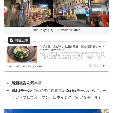
Neo TokyoがあるChatswood Drive
うどん屋「えびす」と焼き鳥屋「居心地家 参」in ネ
オトーキョー・セブ
セブ・マンダウェ、A.S.Fortuna StreetにあるChatswood Drive
にできた日本食店街ネオトーキョーへ行き、「えびす」のうどん
と「居心地家 参」の焼き鳥を食べてきました！感想と、ITパーク
からのバスでの行き方を紹介します。
2023.05.10
cebukitchendiary.com
居酒屋呑ん気
本店
SM Jモール
（2024年に以前のJ Centerモールからグレー
ドアップしてオープン。日本インスパイアなモール）