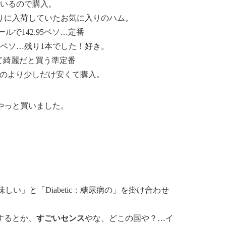
いるので購入。
久しぶりに入荷していたお気に入りのハム。
ルで142.95ペソ…定番
.75ペソ…残り1本でした！好き。
安くて綺麗だと買う準定番
買うものより少しだけ安くて購入。
やっと買いました。
：美味しい」と「Diabetic：糖尿病の」を掛け合わせ
する
とか、
すごいセンス
やな、どこの国や？…イ