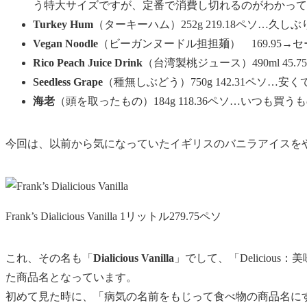
う特大サイズですが、定番で消費し切れるのがわかって
Turkey Hum
（ターキーハム）252g 219.18ペソ…
Vegan Noodle
（ビーガンヌードル担担麺） 169.95→セー
Rico Peach Juice Drink
（台湾製桃ジュース）490ml 45
Seedless Grape
（種無しぶどう）750g 142.31ペソ…
海老
（頭を取ったもの）184g 118.36ペソ…いつも
今回は、以前から気になっていたイギリスのバニラアイスを
Frank’s Dialicious Vanilla 1リットル279.75ペソ
これ、その名も「
Dialicious Vanilla
」でして、「Delicious
た商品名となっています。
初めて見た時に、「
病気の名前をもじって食べ物の商品名に