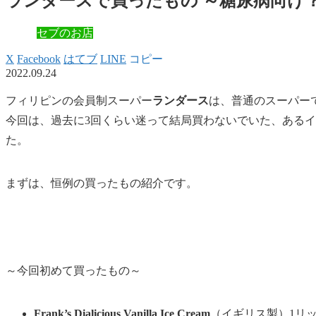
ランダースで買ったもの ～糖尿病向け
セブのお店
X
Facebook
はてブ
LINE
コピー
2022.09.24
フィリピンの会員制スーパー
ランダース
は、普通のスーパー
今回は、過去に3回くらい迷って結局買わないでいた、ある
た。
まずは、恒例の買ったもの紹介です。
～今回初めて買ったもの～
Frank’s Dialicious Vanilla Ice Cream
（イギリス製）1リッ