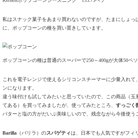
Kernelsポップコーンシーズニング 135.75ペソ
私はスナック菓子をあまり買わないのですが、たまにしょっ
に、ポップコーンの種を買い置きしています。
ポップコーンの種は普通のスーパーで250～400gが大体50
これを電子レンジで使えるシリコンスチーマーに少量入れて
ンになります。
違う味付けも試してみたいと思っていたので、この商品（玉
てある）を買ってみましたが、使ってみたところ、
すっごく
バターと塩の方がだいぶ美味しい
ので、残念ながら今後使う
Barilla
（バリラ）の
スパゲティ
は、日本でも人気ですがフィ