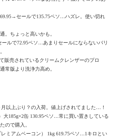
69.95→セールで135.75ペソ…ハズレ。使い切れ
ペソ…普通。ちょっと高いかも。
5→セールで72.95ペソ…あまりセールにならないバリ
。
て販売されているクリームクレンザーのプロ
に買った通常版より洗浄力高め。
…３ヶ月以上ぶり？の入荷。
値上げ
されてました…！
185g×2缶 130.95ペソ…常に買い置きしている
たので購入。
アムベーコン） 1kg 619.75ペソ…1キロとい