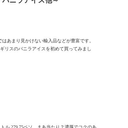
？バニラアイス他～
ではあまり見かけない輸入品などが豊富です。
イギリスのバニラアイスを初めて買ってみまし
トル 279.75ペソ…まあ当たり？濃厚でコクのあ