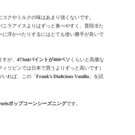
にコクやミルクの味はあまり強くないです。
バニラアイスよりはずっと食べやすく、普段冷た
ーに浮かべたりするにはとても
使い勝手が良い
で
ますが、
473mlパイントが460ペソ
くらいと高価な
フィリピンでは日本で買うよりずっと高いです）
がいれば、この「
Frank’s Dialicious Vanilla
」を試
ernelsポップコーンシーズニング
です。