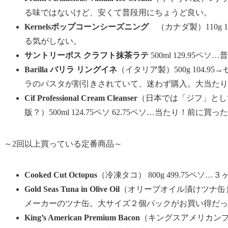
る味ではないけど、安くて普段用にちょうど良い。
Kernelsポップコーンシーズニング
（カナダ製）110g 1
る気がしない。
サントリーボス クラフト抹茶ラテ
500ml 129.95
Barilla バリラ リングイネ
（イタリア製）500g 104.9
ラのパスタが割引きされていて、迷わず購入。大当たり
Cif Professional Cream Cleanser
（日本では「ジフ」とし
版？）500ml 124.75ペソ 62.75ペソ…当たり！前
～2回以上買っている定番商品～
Cooked Cut Octopus
（冷凍タコ） 800g 499.75ペソ
Gold Seas Tuna in Olive Oil
（オリーブオイル漬けツナ缶）大
メーカーのツナ缶。大サイズ２個パックがお買い得だっ
King’s American Premium Bacon
（キングスアメリカンプレミ