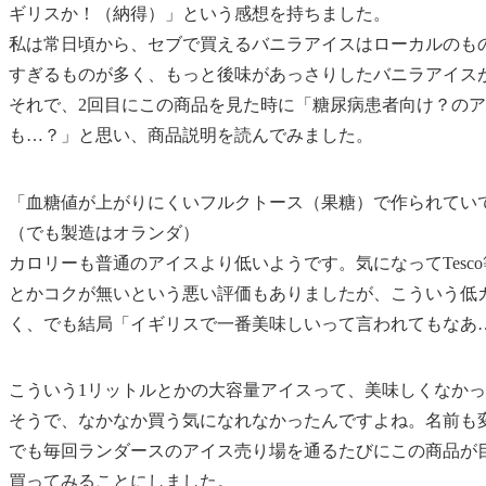
ギリスか！（納得）」という感想を持ちました。
私は常日頃から、セブで買えるバニラアイスはローカルのも
すぎるものが多く、もっと後味があっさりしたバニラアイス
それで、2回目にこの商品を見た時に「糖尿病患者向け？の
も…？」と思い、商品説明を読んでみました。
「血糖値が上がりにくいフルクトース（果糖）で作られてい
（でも製造はオランダ）
カロリーも普通のアイスより低いようです。気になってTes
とかコクが無いという悪い評価もありましたが、こういう低
く、でも結局
「イギリスで一番美味しいって言われてもなあ
こういう1リットルとかの大容量アイスって、美味しくなか
そうで、なかなか買う気になれなかったんですよね。
名前も
でも毎回ランダースのアイス売り場を通るたびにこの商品が
買ってみることにしました。