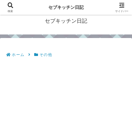
フィリピン・セブの移住情報やおすすめ食材・レシピを発信
セブキッチン日記
検索
サイドバー
セブキッチン日記
ホーム
その他