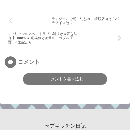
ランダースで買ったもの ～糖尿病向け？バニ
ラアイス他～
フィリピンのネットトラブル解決が大変な理
由【Globeの対応実例と衝撃のトラブル原
因】※追記あり
コメント
コメントを書き込む
セブキッチン日記