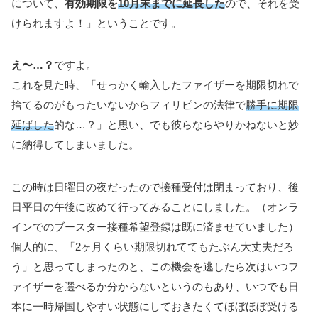
について、
有効期限を
10月末までに延長した
ので、それを受
けられますよ！」ということです。
え〜…？
ですよ。
これを見た時、「せっかく輸入したファイザーを期限切れで
捨てるのがもったいないからフィリピンの法律で
勝手に期限
延ばした
的な…？」と思い、でも彼らならやりかねないと妙
に納得してしまいました。
この時は日曜日の夜だったので接種受付は閉まっており、後
日平日の午後に改めて行ってみることにしました。（オンラ
インでのブースター接種希望登録は既に済ませていました）
個人的に、「2ヶ月くらい期限切れててもたぶん大丈夫だろ
う」と思ってしまったのと、この機会を逃したら次はいつフ
ァイザーを選べるか分からないというのもあり、いつでも日
本に一時帰国しやすい状態にしておきたくてほぼほぼ受ける