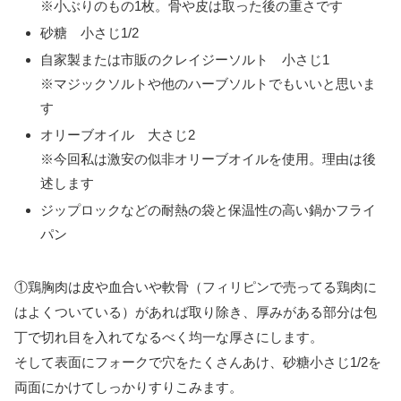
※小ぶりのもの1枚。骨や皮は取った後の重さです
砂糖 小さじ1/2
自家製または市販のクレイジーソルト 小さじ1
※マジックソルトや他のハーブソルトでもいいと思いま
す
オリーブオイル 大さじ2
※今回私は激安の似非オリーブオイルを使用。理由は後
述します
ジップロックなどの耐熱の袋と保温性の高い鍋かフライ
パン
①鶏胸肉は皮や血合いや軟骨（フィリピンで売ってる鶏肉に
はよくついている）があれば取り除き、厚みがある部分は包
丁で切れ目を入れてなるべく均一な厚さにします。
そして表面にフォークで穴をたくさんあけ、砂糖小さじ1/2を
両面にかけてしっかりすりこみます。