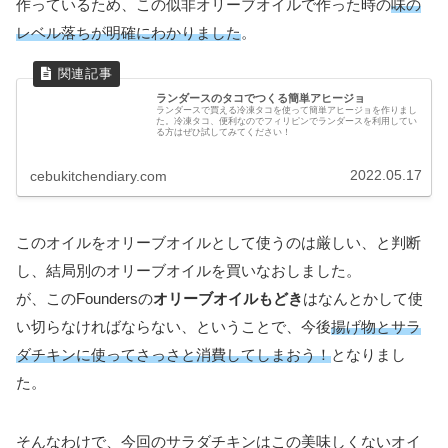
作っているため、この似非オリーブオイルで作った時の
味の
レベル落ちが明確にわかりました
。
ランダースのタコでつくる簡単アヒージョ
ランダースで買える冷凍タコを使って簡単アヒージョを作りまし
た。冷凍タコ、便利なのでフィリピンでランダースを利用してい
る方はぜひ試してみてください！
2022.05.17
cebukitchendiary.com
このオイルをオリーブオイルとして使うのは厳しい、と判断
し、結局別のオリーブオイルを買いなおしました。
が、このFoundersの
オリーブオイルもどき
はなんとかして使
い切らなければならない、ということで、今後
揚げ物とサラ
ダチキンに使ってさっさと消費してしまおう！
となりまし
た。
そんなわけで、今回のサラダチキンはこの美味しくないオイ