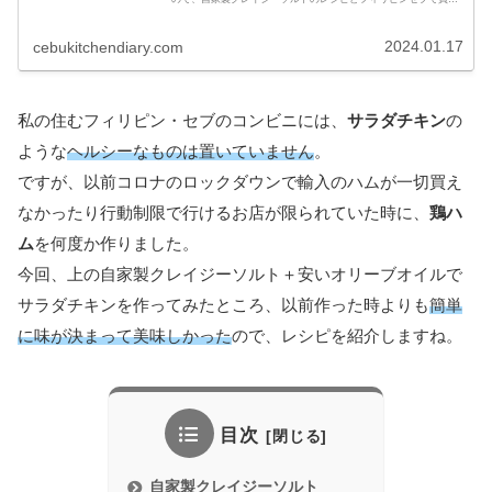
る材料について紹介します。
2024.01.17
cebukitchendiary.com
私の住むフィリピン・セブのコンビニには、
サラダチキン
の
ような
ヘルシーなものは置いていません
。
ですが、以前コロナのロックダウンで輸入のハムが一切買え
なかったり行動制限で行けるお店が限られていた時に、
鶏ハ
ム
を何度か作りました。
今回、上の自家製クレイジーソルト＋安いオリーブオイルで
サラダチキンを作ってみたところ、以前作った時よりも
簡単
に味が決まって美味しかった
ので、レシピを紹介しますね。
目次
自家製クレイジーソルト