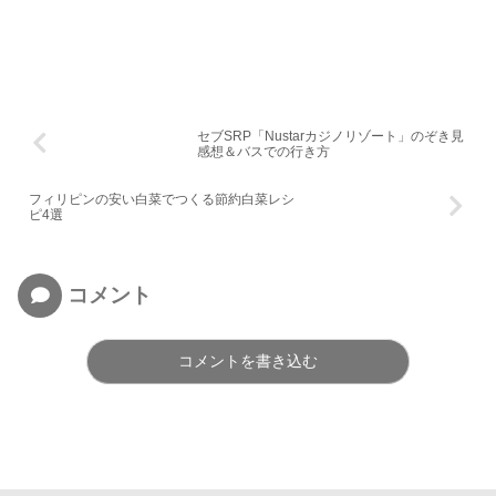
セブSRP「Nustarカジノリゾート」のぞき見
感想＆バスでの行き方
フィリピンの安い白菜でつくる節約白菜レシ
ピ4選
コメント
コメントを書き込む