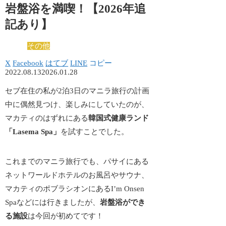
岩盤浴を満喫！【2026年追
記あり】
その他
X
Facebook
はてブ
LINE
コピー
2022.08.13
2026.01.28
セブ在住の私が2泊3日のマニラ旅行の計画
中に偶然見つけ、楽しみにしていたのが、
マカティのはずれにある
韓国式健康ランド
「Lasema Spa
」
を試すことでした。
これまでのマニラ旅行でも、パサイにある
ネットワールドホテルのお風呂やサウナ、
マカティのポブラシオンにあるI’m Onsen
Spaなどには行きましたが、
岩盤浴ができ
る施設
は今回が初めてです！