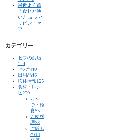
最近よく買
う食材と使
い方 in フィ
リピン・セ
ブ
カテゴリー
セブのお店
144
その他
40
日用品
46
移住情報
125
食材・レシ
ピ
220
おや
つ・軽
食
55
お肉料
理
33
ご飯も
の
18