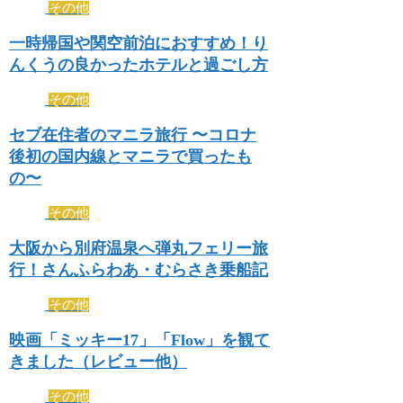
その他
一時帰国や関空前泊におすすめ！り
んくうの良かったホテルと過ごし方
その他
セブ在住者のマニラ旅行 〜コロナ
後初の国内線とマニラで買ったも
の〜
その他
大阪から別府温泉へ弾丸フェリー旅
行！さんふらわあ・むらさき乗船記
その他
映画「ミッキー17」「Flow」を観て
きました（レビュー他）
その他