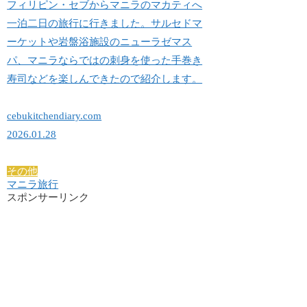
フィリピン・セブからマニラのマカティへ
一泊二日の旅行に行きました。サルセドマ
ーケットや岩盤浴施設のニューラゼマス
パ、マニラならではの刺身を使った手巻き
寿司などを楽しんできたので紹介します。
cebukitchendiary.com
2026.01.28
その他
マニラ旅行
スポンサーリンク