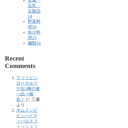
豆腐・
豆乳・
豆製品
14
野菜料
理
56
魚介料
理
23
麺類
16
Recent
Comments
フィリピン
ローカルツ
ナ缶3種の食
べ比べ報
告！
に
三菱
より
ポムドンビ
ビンバとテ
ィパロスフ
ィッシュソ