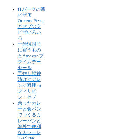
ITパークの新
ピザ店
Queens Pizza
とセブの安
ピザいろい
ろ
一時帰国前
に買うもの
とAmazonプ
ライムデー
セール
手作り福神
漬けとアレ
ンジ料理 in
フィリピ
ン・セブ
余ったカレ
ーと食パン
でつくるカ
レーパンと
海外で便利
なカレーレ
シピ3種