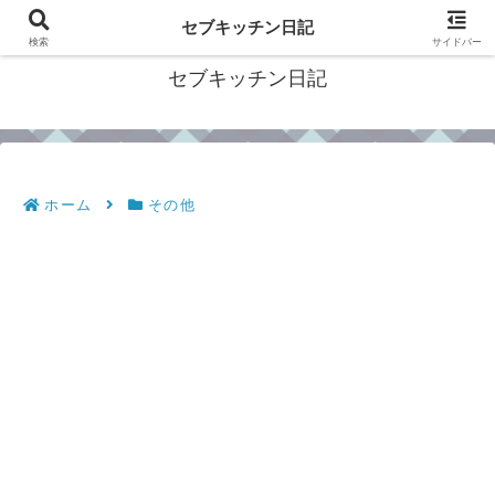
フィリピン・セブの移住情報やおすすめ食材・レシピを発信
セブキッチン日記
検索
サイドバー
セブキッチン日記
ホーム
その他