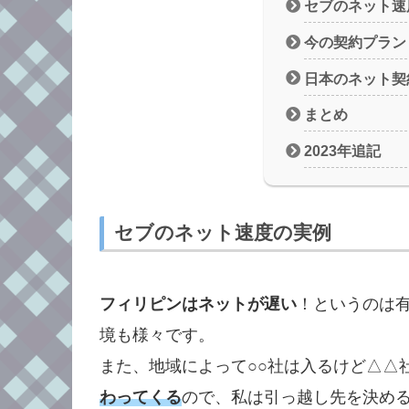
セブのネット速
今の契約プラン
日本のネット契
まとめ
2023年追記
セブのネット速度の実例
フィリピンはネットが遅い
！というのは
境も様々です。
また、地域によって○○社は入るけど△△社
わってくる
ので、私は引っ越し先を決め