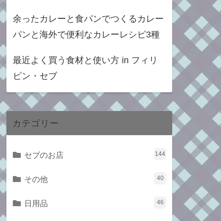
余ったカレーと食パンでつくるカレー
パンと海外で便利なカレーレシピ3種
最近よく買う食材と使い方 in フィリ
ピン・セブ
カテゴリー
セブのお店
144
その他
40
日用品
46