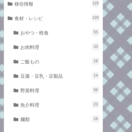
移住情報
125
食材・レシピ
220
おやつ・軽食
55
お肉料理
33
ご飯もの
18
豆腐・豆乳・豆製品
14
野菜料理
56
魚介料理
23
麺類
16