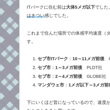
ITパークに住む前は
大体5メガ以下
でした
はきつい
感じでした。
これまで住んだ場所での体感平均速度（ダ
す。
セブ市ITパーク
：
10～11メガ前後
G
セブ市
：
1～3メガ前後
PLDT社
セブ市
：
2～4メガ前後
GLOBE社
マンダウェ市
：
1メガ以下～3メガ前
下にいくほど昔になっているので、速度