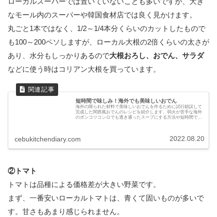
ローカルスーパーでは置いていないことも多いですが、大き
なモール内のスーパーや韓国食材店では良く見かけます。
丸ごと1本ではなく、1/2～1/4本分くらいのカットしたもので
も100～200ペソしますが、ローカル大根の2倍くらいの太さが
あり、水分もしっかりあるので
大根おろし、おでん、サラダ
などに使う時はコリアン大根を買っています。
短時間で味しみ！海外でも美味しいおでん
海外の限られた材料で美味しいおでんを作るために試行錯誤して
完成した関西風おでんのレシピを紹介します。弱火が苦手な海外
のポンコツコンロでも透き通ったスープにする方法や短時間で味
を染みさせるコツもあります。
2022.08.20
cebukitchendiary.com
②トマト
トマトは品種による価格差が大きい野菜です。
まず、一番安いローカルトマトは、青くて固いものが多いで
す。甘さもあまり感じられません。