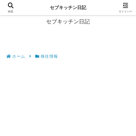
フィリピン・セブの移住情報やおすすめ食材・レシピを発信
セブキッチン日記
検索
サイドバー
セブキッチン日記
ホーム
移住情報