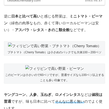
cebukitchendiary.com
逆に
日本と比べて高い
と感じる野菜は、
ミニトマト・ピーマ
ン
（緑色の肉厚なもの。赤くて薄いローカルピーマンは安
い）・
アスパラ・レタス・きのこ類全般
などです。
プチトマト（Cherry Tomato）は小さめのパックでも大体100～200ペソ
このピーマンは小さいので60ペソですが、普通サイズなら100ペソ以上する
ことも多い印象です。
ヤングコーン、人参、玉ねぎ、ロメインレタス
などは
値段は
普通
ですが、味も日本に比べて
そんなに悪く無い
のでよく使
います。