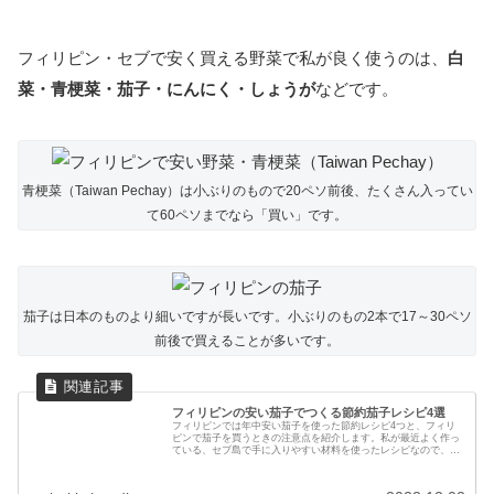
フィリピン・セブで安く買える野菜で私が良く使うのは、
白
菜・青梗菜・茄子・にんにく・しょうが
などです。
青梗菜（Taiwan Pechay）は小ぶりのもので20ペソ前後、たくさん入ってい
て60ペソまでなら「買い」です。
茄子は日本のものより細いですが長いです。小ぶりのもの2本で17～30ペソ
前後で買えることが多いです。
フィリピンの安い茄子でつくる節約茄子レシピ4選
フィリピンでは年中安い茄子を使った節約レシピ4つと、フィリ
ピンで茄子を買うときの注意点を紹介します。私が最近よく作っ
ている、セブ島で手に入りやすい材料を使ったレシピなので、フ
ィリピン・セブでの自炊の参考にしてください！