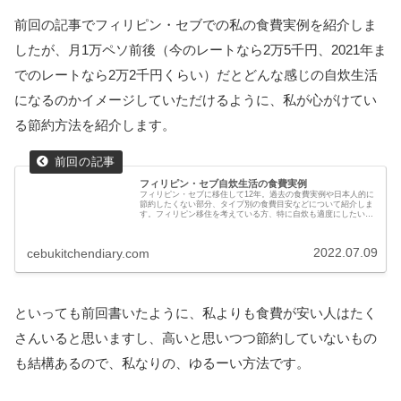
前回の記事でフィリピン・セブでの私の食費実例を紹介しま
したが、月1万ペソ前後（今のレートなら2万5千円、2021年ま
でのレートなら2万2千円くらい）だとどんな感じの自炊生活
になるのかイメージしていただけるように、私が心がけてい
る節約方法を紹介します。
フィリピン・セブ自炊生活の食費実例
フィリピン・セブに移住して12年。過去の食費実例や日本人的に
節約したくない部分、タイプ別の食費目安などについて紹介しま
す。フィリピン移住を考えている方、特に自炊も適度にしたい方
におすすめの記事です。
2022.07.09
cebukitchendiary.com
といっても前回書いたように、私よりも食費が安い人はたく
さんいると思いますし、高いと思いつつ節約していないもの
も結構あるので、私なりの、ゆるーい方法です。