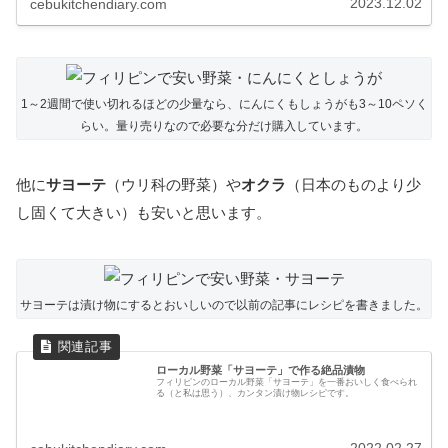
2023.12.02
cebukitchendiary.com
1～2週間で使い切れるほどの少量なら、にんにくもしょうがも3～10ペソく
らい。量り売りなので必要な分だけ購入しています。
他に
サヨーテ
（ウリ科の野菜）や
オクラ
（日本のものより少
し固くて大きい）も安いと思います。
サヨーテは漬け物にするとおいしいので以前の記事にレシピを書きました。
ローカル野菜「サヨーテ」で作る絶品漬物
フィリピンのローカル野菜「サヨーテ」を一番おいしく食べられ
る（と私は思う）、カンタン漬け物レシピです。
2022.02.27