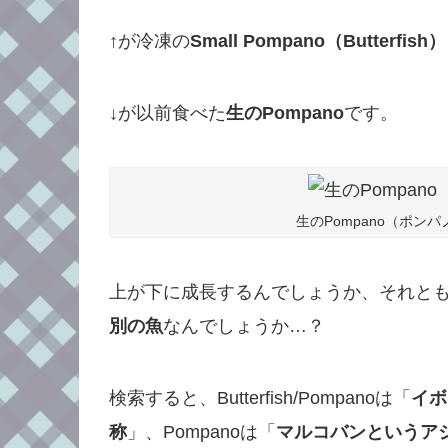
↑が冷凍の
Small Pompano（Butterfish）
↓が以前食べた
生のPompano
です。
生のPompano（ポンパノ
上が下に成長するんでしょうか、それと
別の魚
なんでしょうか…？
検索すると、Butterfish/Pompanoは「
イボ
称
」、Pompanoは「
マルコバンというア