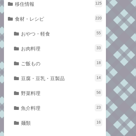
移住情報
125
食材・レシピ
220
おやつ・軽食
55
お肉料理
33
ご飯もの
18
豆腐・豆乳・豆製品
14
野菜料理
56
魚介料理
23
麺類
16