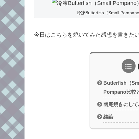
冷凍Butterfish（Small Pom
今日はこちらを焼いてみた感想を書きた
Butterfish（S
Pompano比
幽庵焼きにして
結論