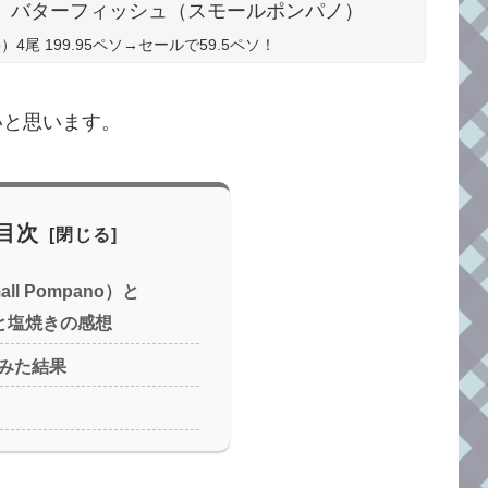
pano）4尾 199.95ペソ→セールで59.5ペソ！
いと思います。
目次
mall Pompano）と
較と塩焼きの感想
みた結果