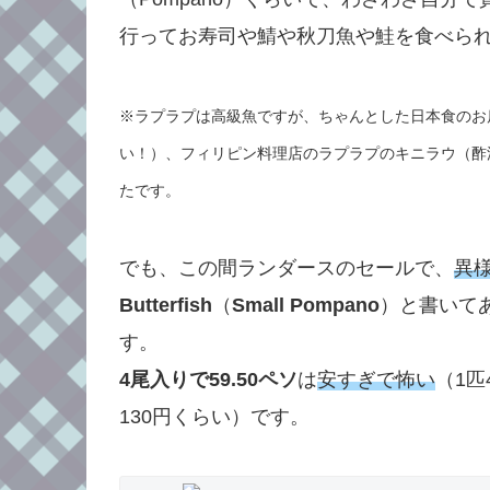
行ってお寿司や鯖や秋刀魚や鮭を食べら
※ラプラプは高級魚ですが、ちゃんとした日本食のお
い！）、フィリピン料理店のラプラプのキニラウ（酢
たです。
でも、この間ランダースのセールで、
異
Butterfish
（
Small Pompano
）と書いて
す。
4尾入りで59.50ペソ
は
安すぎで怖い
（1匹
130円くらい）です。