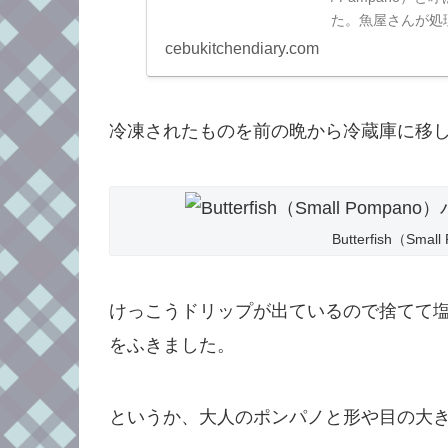
た。魚屋さんが処
れば簡単です！
cebukitchendiary.com
冷凍されたものを前の晩から冷蔵庫に移
Butterfish（Sm
けっこうドリップが出ているので捨てて
をふきました。
というか、大人のポンパノと形や目の大