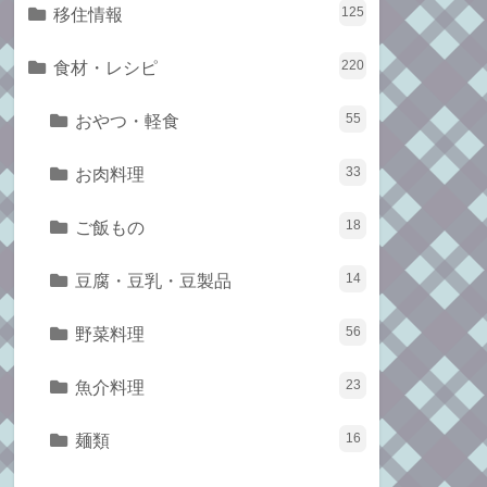
移住情報
125
食材・レシピ
220
おやつ・軽食
55
お肉料理
33
ご飯もの
18
豆腐・豆乳・豆製品
14
野菜料理
56
魚介料理
23
麺類
16