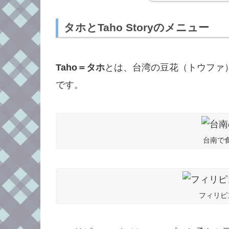
タホとTaho Storyのメニュー
Taho＝タホ
とは、台湾の豆花（トウファ
です。
台南で
フィリピ