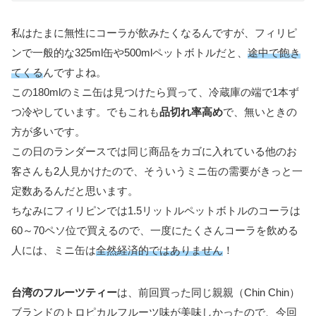
私はたまに無性にコーラが飲みたくなるんですが、フィリピ
ンで一般的な325ml缶や500mlペットボトルだと、
途中で飽き
てくる
んですよね。
この180mlのミニ缶は見つけたら買って、冷蔵庫の端で1本ず
つ冷やしています。でもこれも
品切れ率高め
で、無いときの
方が多いです。
この日のランダースでは同じ商品をカゴに入れている他のお
客さんも2人見かけたので、そういうミニ缶の需要がきっと一
定数あるんだと思います。
ちなみにフィリピンでは1.5リットルペットボトルのコーラは
60～70ペソ位で買えるので、一度にたくさんコーラを飲める
人には、ミニ缶は
全然経済的ではありません
！
台湾のフルーツティー
は、前回買った同じ親親（Chin Chin）
ブランドのトロピカルフルーツ味が美味しかったので、今回