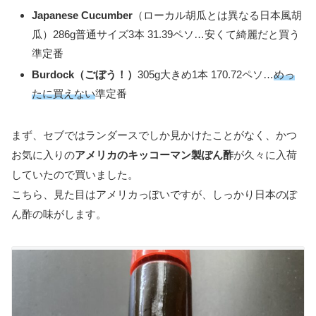
Japanese Cucumber
（ローカル胡瓜とは異なる日本風胡
瓜）286g普通サイズ3本 31.39ペソ…安くて綺麗だと買う
準定番
Burdock（ごぼう！）
305g大きめ1本 170.72ペソ…
めっ
たに買えない
準定番
まず、セブではランダースでしか見かけたことがなく、かつ
お気に入りの
アメリカのキッコーマン製ぽん酢
が久々に入荷
していたので買いました。
こちら、見た目はアメリカっぽいですが、しっかり日本のぽ
ん酢の味がします。