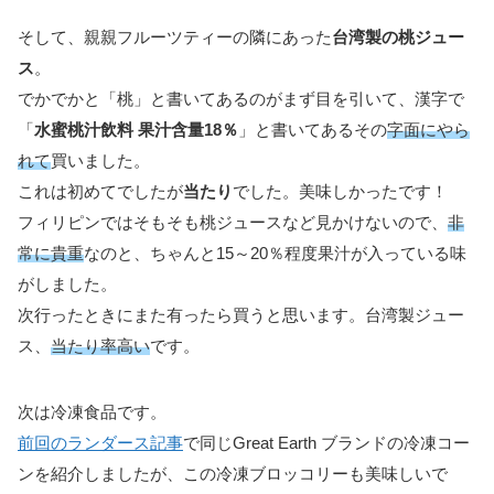
そして、親親フルーツティーの隣にあった
台湾製の桃ジュー
ス
。
でかでかと「桃」と書いてあるのがまず目を引いて、漢字で
「
水蜜桃汁飲料 果汁含量18％
」と書いてあるその
字面にやら
れて
買いました。
これは初めてでしたが
当たり
でした。美味しかったです！
フィリピンではそもそも桃ジュースなど見かけないので、
非
常に貴重
なのと、ちゃんと15～20％程度果汁が入っている味
がしました。
次行ったときにまた有ったら買うと思います。台湾製ジュー
ス、
当たり率高い
です。
次は冷凍食品です。
前回のランダース記事
で同じGreat Earth ブランドの冷凍コー
ンを紹介しましたが、この冷凍ブロッコリーも美味しいで