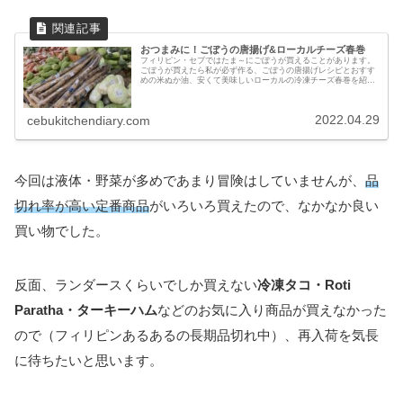
おつまみに！ごぼうの唐揚げ&ローカルチーズ春巻
フィリピン・セブではたま～にごぼうが買えることがあります。
ごぼうが買えたら私が必ず作る、ごぼうの唐揚げレシピとおすす
めの米ぬか油、安くて美味しいローカルの冷凍チーズ春巻を紹介
します。
2022.04.29
cebukitchendiary.com
今回は液体・野菜が多めであまり冒険はしていませんが、
品
切れ率が高い定番商品
がいろいろ買えたので、なかなか良い
買い物でした。
反面、ランダースくらいでしか買えない
冷凍タコ・Roti
Paratha・ターキーハム
などのお気に入り商品が買えなかった
ので（フィリピンあるあるの長期品切れ中）、再入荷を気長
に待ちたいと思います。