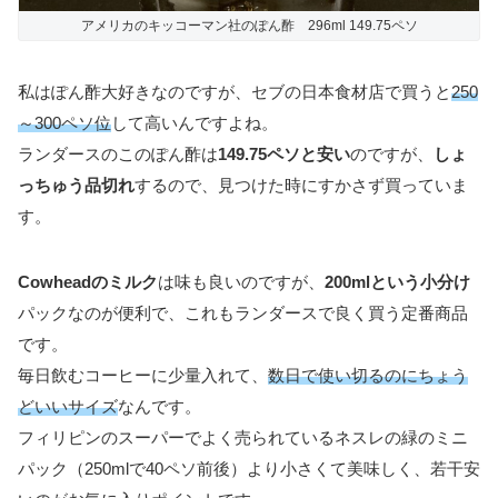
アメリカのキッコーマン社のぽん酢 296ml 149.75ペソ
私はぽん酢大好きなのですが、セブの日本食材店で買うと
250
～300ペソ位
して高いんですよね。
ランダースのこのぽん酢は
149.75ペソと安い
のですが、
しょ
っちゅう品切れ
するので、見つけた時にすかさず買っていま
す。
Cowheadのミルク
は味も良いのですが、
200mlという小分け
パックなのが便利で、これもランダースで良く買う定番商品
です。
毎日飲むコーヒーに少量入れて、
数日で使い切るのにちょう
どいいサイズ
なんです。
フィリピンのスーパーでよく売られているネスレの緑のミニ
パック（250mlで40ペソ前後）より小さくて美味しく、若干安