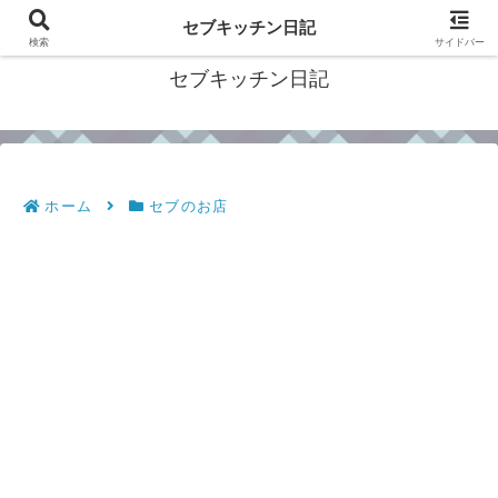
フィリピン・セブの移住情報やおすすめ食材・レシピを発信
セブキッチン日記
検索
サイドバー
セブキッチン日記
ホーム
セブのお店