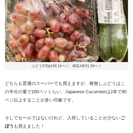
ぶどう570g108.16ペソ、胡瓜3本31.39ペソ
どちらも普通のスーパーでも買えますが、種無しぶどうはこ
の半分の量で100ペソくらい、Japanese Cucumberは2本で80
ペソ以上することが多い印象です。
そしてセールではないけれど、入荷していることが少ない
ご
ぼう
も買えました！