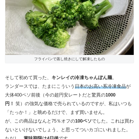
フライパンで蒸し焼きにして解凍したもの
そして初めて買った、
キンレイの冷凍ちゃんぽん麺
。
ランダースでは、たまにこういう
日本のお高い系冷凍食品
が
大体400ペソ前後（今の超円安レートだと驚異の
1000
円！
笑）の強気な価格で売られているのですが、私はいつも
「たっか！」と眺めるだけで、まず買いません。
が、この商品はなんと75％オフの
100ペソ
でした。これは買わ
ないといけないでしょう、と思ってついカゴにいれました。
ただし、
賞味期限は4日後
です。