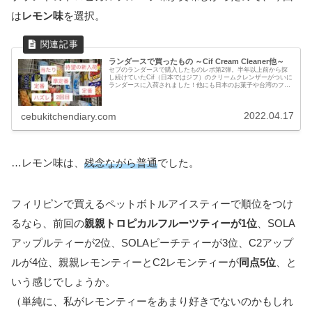
は
レモン味
を選択。
ランダースで買ったもの ～Cif Cream Cleaner他～
セブのランダースで購入したものレポ第2弾。半年以上前から探
し続けていたCif（日本ではジフ）のクリームクレンザーがついに
ランダースに入荷されました！他にも日本のお菓子や台湾のフル
ーツティーなど初めて試したものの感想、定番商品などを紹介し
ます。
2022.04.17
cebukitchendiary.com
…レモン味は、
残念ながら普通
でした。
フィリピンで買えるペットボトルアイスティーで順位をつけ
るなら、前回の
親親トロピカルフルーツティーが1位
、SOLA
アップルティーが2位、SOLAピーチティーが3位、C2アップ
ルが4位、親親レモンティーとC2レモンティーが
同点5位
、と
いう感じでしょうか。
（単純に、私がレモンティーをあまり好きでないのかもしれ