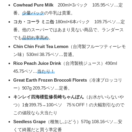
Cowhead Pure Milk
200ml×3パック 105.95ペソ…定
番。
少量パック
の牛乳は貴重。
コカ・コーラ ミニ缶
180ml×6本パック 109.75ペソ…定
番。他のスーパーではあまり見ない商品で、ランダース
でも
品切れ率高め
。
Chin Chin Fruit Tea Lemon
（台湾製フルーツティーレモ
ン味）530ml 38.75ペソ…普通。
Rico Peach Juice Drink
（台湾製桃ジュース）490ml
45.75ペソ…
当たり！
Great Earth Frozen Broccoli Florets
（冷凍ブロッコリ
ー）907g 209.75ペソ…定番。
キンレイ四海楼監修長崎ちゃんぽん
（お水がいらないや
つ）1食399.75→100ペソ 75％OFF！の大幅割引なので
この値段なら大当たり
Seedless Grape
（種無しぶどう）570g 108.16ペソ…安
くて綺麗だと買う準定番