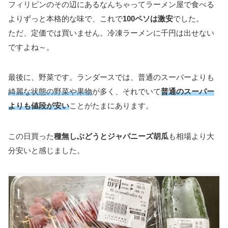
フィリピンのその辺にあるなんちゃってラーメン屋で食べる
よりずっと本格的な味で、これで
100ペソは激安
でした。
ただ、定価では買いません。冷凍ラーメンに千円は出せない
ですよね～。
最後に、野菜です。ランダースでは、普通のスーパーよりも
綺麗な状態の野菜や果物
が多く、それでいて
普通のスーパー
よりも値段が安い
ことがたまにあります。
この日買った
種無しぶどうとジャパニーズ胡瓜
も相場より大
分安いと感じました。