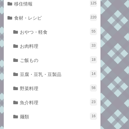
移住情報
125
食材・レシピ
220
おやつ・軽食
55
お肉料理
33
ご飯もの
18
豆腐・豆乳・豆製品
14
野菜料理
56
魚介料理
23
麺類
16