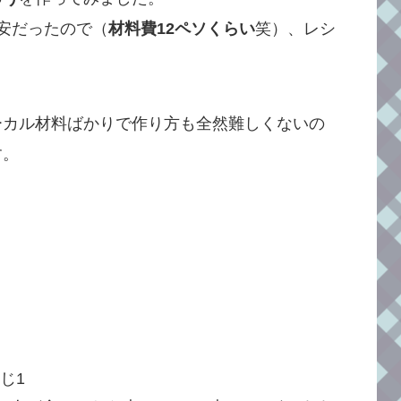
安だったので（
材料費12ペソくらい
笑）、レシ
ーカル材料ばかりで作り方も全然難しくないの
す。
さじ1