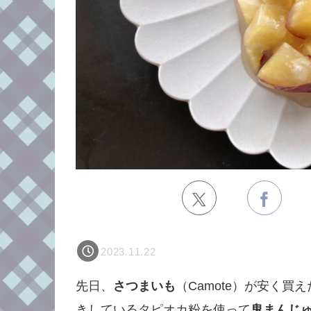
2023.11.22
先日、
さつまいも
（Camote）が安く
きしているタピオカ粉を使って
鬼まんじ