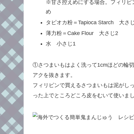
※甘さ控えめにする場合。フィリピン
め
タピオカ粉＝Tapioca Starch 大さ
薄力粉＝Cake Flour 大さじ2
水 小さじ1
①さつまいもはよく洗って1cmほどの輪
アクを抜きます。
フィリピンで買えるさつまいもは泥がし
った上でところどころ皮をむいて使いま