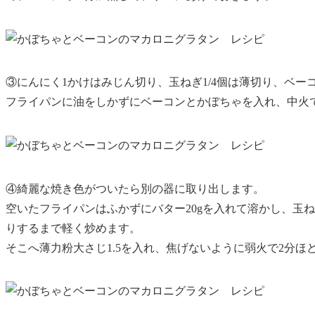
③にんにく1かけはみじん切り、玉ねぎ1/4個は薄切り、ベーコ
フライパンに油をしかずにベーコンとかぼちゃを入れ、中火で
④綺麗な焼き色がついたら別の器に取り出します。
空いたフライパンはふかずにバター20gを入れて溶かし、玉
りするまで軽く炒めます。
そこへ薄力粉大さじ1.5を入れ、焦げないように弱火で2分ほ