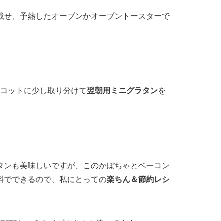
載せ、予熱したオーブンかオーブントースターで
コットに少し取り分けて
翌朝用ミニグラタン
を
タンも美味しいですが、このかぼちゃとベーコン
料でできる
ので、私にとっての
楽ちん＆節約レシ