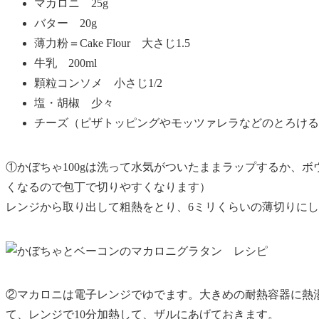
マカロニ 25g
バター 20g
薄力粉＝Cake Flour 大さじ1.5
牛乳 200ml
顆粒コンソメ 小さじ1/2
塩・胡椒 少々
チーズ（ピザトッピングやモッツァレラなどのとろける
①かぼちゃ100gは洗って水気がついたままラップするか、
くなるので包丁で切りやすくなります）
レンジから取り出して粗熱をとり、6ミリくらいの薄切りに
②マカロニは電子レンジでゆでます。大きめの耐熱容器に熱湯3
て、レンジで10分加熱して、ザルにあげておきます。