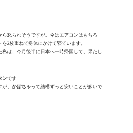
から怒られそうですが。今はエアコンはもちろ
トを2枚重ねで身体にかけて寝ています。
た私は、今月後半に日本へ一時帰国して、果たし
タン
です！
すが、
かぼちゃ
って結構ずっと安いことが多い
で