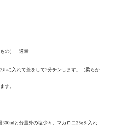
もの） 適量
ボウルに入れて蓋をして2分チンします。（柔らか
します。
00mlと分量外の塩少々、マカロニ25gを入れ