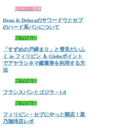
おやつ・軽食
Dean & Delucaのサワードウとセブ
のハード系パンについて
セブのお店
「すずめの戸締まり」と雪見だいふ
く in フィリピン ＆ Globeポイント
でアヤラシネマ鑑賞券を利用する方
法
セブのお店
フランスパンとゴジラ－1.0
セブのお店
フィリピン・セブにやっと開店！星
乃珈琲店レポ