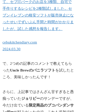
て、セブITパークのお店を3種類、自宅で
手作りするレシピを2種類試しました。セ
ブンイレブンの格安ソフトが販売休止にな
ったせいでずいぶん手間と時間がかかりま
したが、試した感想を報告します。
cebukitchendiary.com
2024.03.30
で、2つめの記事のコメントで教えてもら
った
Uncle Brewのバニラソフト
を試したと
ころ、美味しかったんです！
さらに、上記事ではさんざん甘すぎると愚
痴っていた
ジョリビー
のサンデーですが、
今だけ出ている
限定商品のブコパンダンサ
ンデー
が好みだったので、これも追加で紹