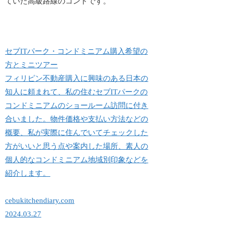
ていた高級路線のコンドです。
セブITパーク・コンドミニアム購入希望の
方とミニツアー
フィリピン不動産購入に興味のある日本の
知人に頼まれて、私の住むセブITパークの
コンドミニアムのショールーム訪問に付き
合いました。物件価格や支払い方法などの
概要、私が実際に住んでいてチェックした
方がいいと思う点や案内した場所、素人の
個人的なコンドミニアム地域別印象などを
紹介します。
cebukitchendiary.com
2024.03.27