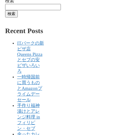
検索
検索
Recent Posts
ITパークの新
ピザ店
Queens Pizza
とセブの安
ピザいろい
ろ
一時帰国前
に買うもの
とAmazonプ
ライムデー
セール
手作り福神
漬けとアレ
ンジ料理 in
フィリピ
ン・セブ
余ったカレ