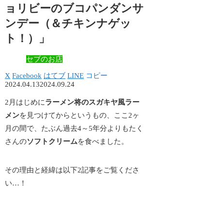
ョリビーのブコパンダンサ
ンデー（＆チキンナゲッ
ト！）」
セブのお店
X
Facebook
はてブ
LINE
コピー
2024.04.13
2024.09.24
2月はじめに
ラーメン将のスガキヤ風ラー
メン
を見つけてからというもの、ここ2ヶ
月の間で、たぶん過去4～5年分よりもたく
さんの
ソフトクリーム
を食べました。
その理由と経緯は以下2記事をご覧くださ
い…！