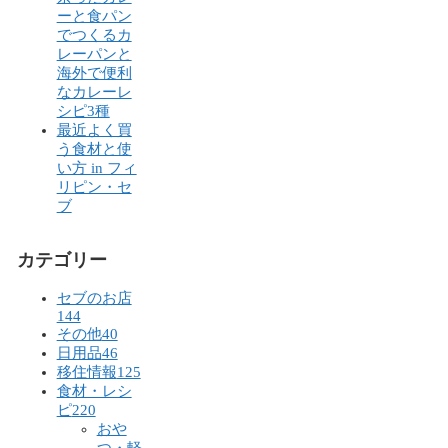
ーと食パン
でつくるカ
レーパンと
海外で便利
なカレーレ
シピ3種
最近よく買
う食材と使
い方 in フィ
リピン・セ
ブ
カテゴリー
セブのお店
144
その他
40
日用品
46
移住情報
125
食材・レシ
ピ
220
おや