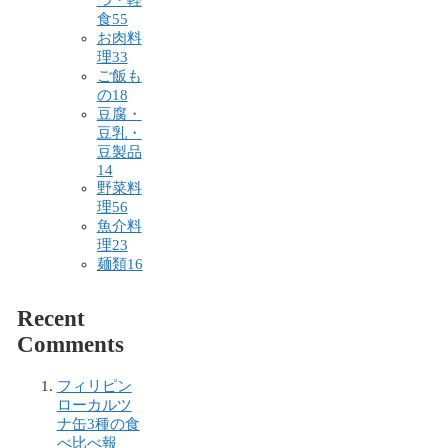
つ・軽
食
55
お肉料
理
33
ご飯も
の
18
豆腐・
豆乳・
豆製品
14
野菜料
理
56
魚介料
理
23
麺類
16
Recent
Comments
フィリピン
ローカルツ
ナ缶3種の食
べ比べ報