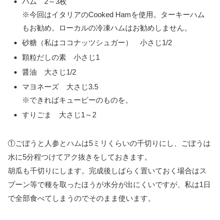
ハム 2～3枚
※今回はイタリアのCooked Hamを使用。ターキーハム
もお勧め。ローカルの冷凍ハムはお勧めしません。
砂糖（私はココナッツシュガー） 小さじ1/2
顆粒だしの素 小さじ1
醤油 大さじ1/2
マヨネーズ 大さじ3.5
※できればキューピーのものを。
すりごま 大さじ1～2
①ごぼうと人参とハムは5ミリくらいの千切りにし、ごぼうは
水に5分程つけてアク抜きをしておきます。
胡瓜も千切りにします。完成後しばらく置いておく場合はス
プーン等で種を取ったほうが水分が出にくいですが、私は1日
で全部食べてしまうのでそのまま使います。